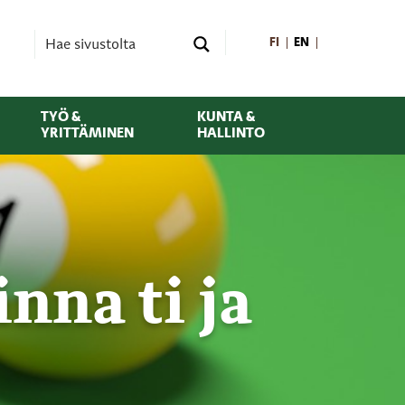
FI
EN
TYÖ &
KUNTA &
YRITTÄMINEN
HALLINTO
nna ti ja