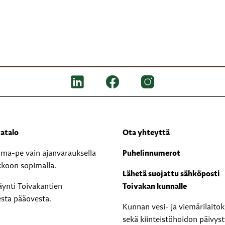
atalo
Ota yhteyttä
i ma-pe vain ajanvarauksella
Puhelinnumerot
kkoon sopimalla.
Lähetä suojattu sähköposti
äynti Toivakantien
Toivakan kunnalle
esta pääovesta.
Kunnan vesi- ja viemärilaito
sekä kiinteistöhoidon päivyst