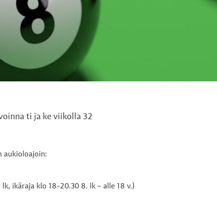
oinna ti ja ke viikolla 32
n aukioloajoin:
lk, ikäraja klo 18-20.30 8. lk – alle 18 v.)