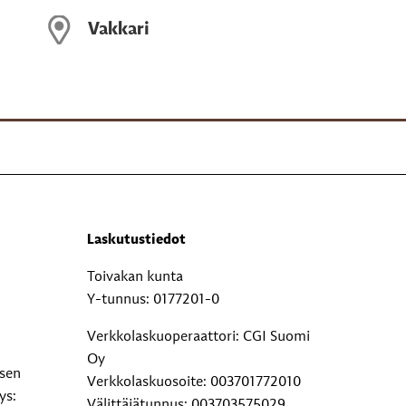
Vakkari
Laskutustiedot
Toivakan kunta
Y-tunnus: 0177201-0
Verkkolaskuoperaattori: CGI Suomi
Oy
ksen
Verkkolaskuosoite: 003701772010
ys:
Välittäjätunnus: 003703575029