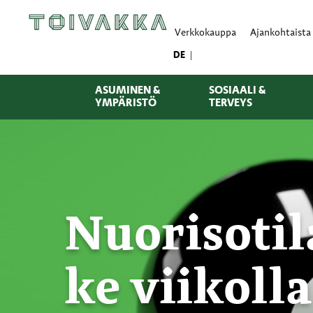
Verkkokauppa
Ajankohtaista
DE
ASUMINEN &
SOSIAALI &
YMPÄRISTÖ
TERVEYS
Nuorisotil
ke viikolla