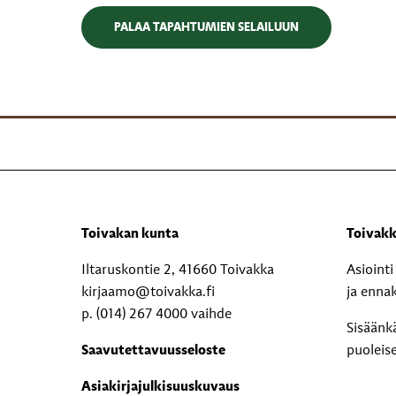
PALAA TAPAHTUMIEN SELAILUUN
Toivakan kunta
Toivakk
Iltaruskontie 2, 41660 Toivakka
Asioint
kirjaamo@toivakka.fi
ja enna
p. (014) 267 4000 vaihde
Sisäänk
Saavutettavuusseloste
puoleis
Asiakirjajulkisuuskuvaus