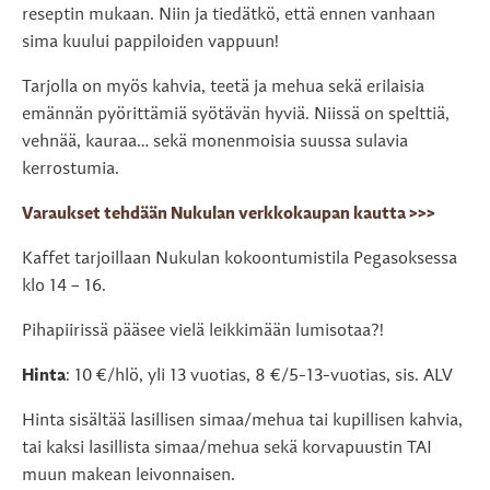
reseptin mukaan. Niin ja tiedätkö, että ennen vanhaan
sima kuului pappiloiden vappuun!
Tarjolla on myös kahvia, teetä ja mehua sekä erilaisia
emännän pyörittämiä syötävän hyviä. Niissä on spelttiä,
vehnää, kauraa… sekä monenmoisia suussa sulavia
kerrostumia.
Varaukset tehdään Nukulan verkkokaupan kautta >>>
Kaffet tarjoillaan Nukulan kokoontumistila Pegasoksessa
klo 14 – 16.
Pihapiirissä pääsee vielä leikkimään lumisotaa?!
Hinta
: 10 €/hlö, yli 13 vuotias, 8 €/5-13-vuotias, sis. ALV
Hinta sisältää lasillisen simaa/mehua tai kupillisen kahvia,
tai kaksi lasillista simaa/mehua sekä korvapuustin TAI
muun makean leivonnaisen.