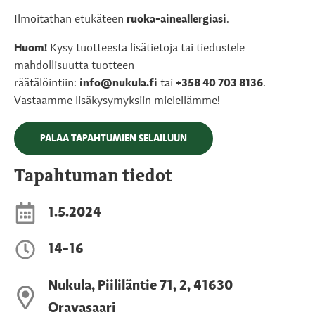
Ilmoitathan etukäteen
ruoka-aineallergiasi
.
Huom!
Kysy tuotteesta lisätietoja tai tiedustele
mahdollisuutta tuotteen
räätälöintiin:
info@nukula.fi
tai
+358 40 703 8136
.
Vastaamme lisäkysymyksiin mielellämme!
PALAA TAPAHTUMIEN SELAILUUN
Tapahtuman tiedot
1.5.2024
14-16
Nukula, Piililäntie 71, 2, 41630
Oravasaari