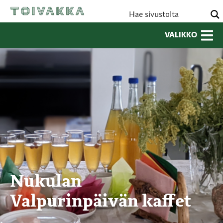
VALIKKO
Nukulan
Valpurinpäivän kaffet