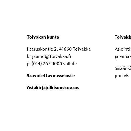
Toivakan kunta
Toivakk
Iltaruskontie 2, 41660 Toivakka
Asioint
kirjaamo@toivakka.fi
ja enna
p. (014) 267 4000 vaihde
Sisäänk
Saavutettavuusseloste
puoleis
Asiakirjajulkisuuskuvaus