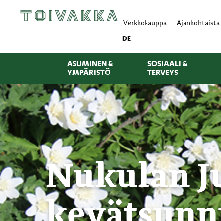
Verkkokauppa
Ajankohtaista
DE
ASUMINEN &
SOSIAALI &
YMPÄRISTÖ
TERVEYS
Nukulan Ju
kevätsunn