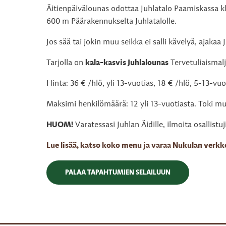
Äitienpäivälounas odottaa Juhlatalo Paamiskassa kl
600 m Päärakennukselta Juhlatalolle.
Jos sää tai jokin muu seikka ei salli kävelyä, ajakaa J
Tarjolla on
kala-kasvis Juhlalounas
Tervetuliaismalja
Hinta: 36 € /hlö, yli 13-vuotias, 18 € /hlö, 5-13-vuot
Maksimi henkilömäärä: 12 yli 13-vuotiasta. Toki m
HUOM!
Varatessasi Juhlan Äidille, ilmoita osallistu
Lue lisää, katso koko menu ja varaa Nukulan verk
PALAA TAPAHTUMIEN SELAILUUN