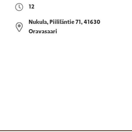
12
Nukula, Piililäntie 71, 41630
Oravasaari