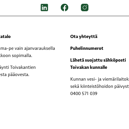
atalo
Ota yhteyttä
i ma-pe vain ajanvarauksella
Puhelinnumerot
kkoon sopimalla.
Lähetä suojattu sähköposti
äynti Toivakantien
Toivakan kunnalle
esta pääovesta.
Kunnan vesi- ja viemärilaito
sekä kiinteistöhoidon päivyst
0400 571 039