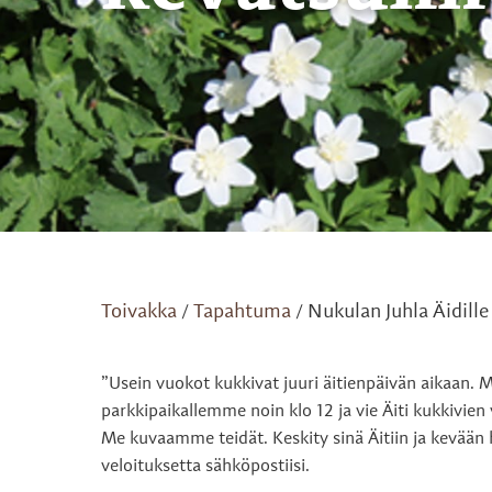
Toivakka
Tapahtuma
Nukulan Juhla Äidill
/
/
”Usein vuokot kukkivat juuri äitienpäivän aikaan. 
parkkipaikallemme noin klo 12 ja vie Äiti kukkivien
Me kuvaamme teidät. Keskity sinä Äitiin ja kevään
veloituksetta sähköpostiisi.