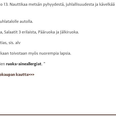
o 13. Nauttikaa metsän pyhyydestä, juhlallisuudesta ja kävelkää
uhlatalolle autolla.
, Salaatit 3 erilaista, Pääruoka ja Jälkiruoka.
ias, sis. alv
ukaan toivotaan myös nuorempia lapsia.
jien
ruoka-aineallergiat
. ”
kokaupan kautta>>>