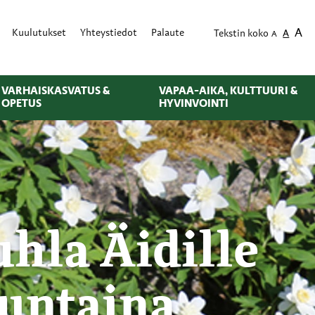
A
Kuulutukset
Yhteystiedot
Palaute
Tekstin koko
A
A
VARHAISKASVATUS &
VAPAA-AIKA, KULTTUURI &
OPETUS
HYVINVOINTI
hla Äidille
untaina