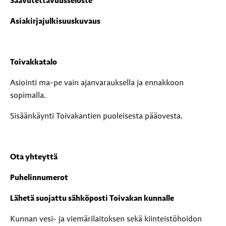
Saavutettavuusseloste
Asiakirjajulkisuuskuvaus
Toivakkatalo
Asiointi ma-pe vain ajanvarauksella ja ennakkoon
sopimalla.
Sisäänkäynti Toivakantien puoleisesta pääovesta.
Ota yhteyttä
Puhelinnumerot
Lähetä suojattu sähköposti Toivakan kunnalle
Kunnan vesi- ja viemärilaitoksen sekä kiinteistöhoidon