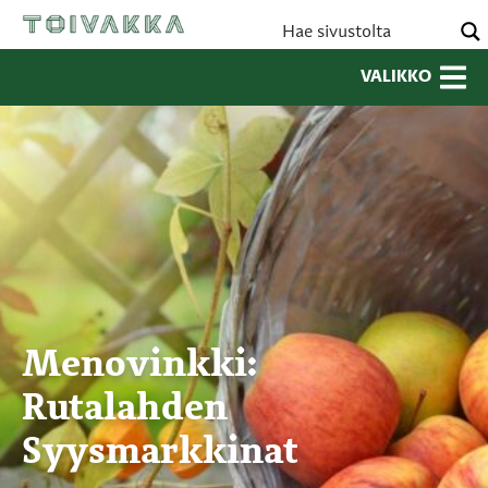
VALIKKO
Menovinkki:
Rutalahden
Syysmarkkinat