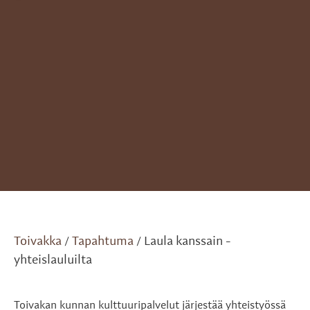
Toivakka
Tapahtuma
Laula kanssain -
/
/
yhteislauluilta
Toivakan kunnan kulttuuripalvelut järjestää yhteistyössä