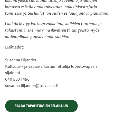
aikana yleisö saa laulaa tuttuja sävelmiä ja laulujen
lomassa esittää omia toiveitaan lauluvihkosta Jarin
toimiessa yhteislaulutilaisuuden esilaulajana ja pianistina.
Lauluja löytyy kattava valikoima, kaikkien tuntemia ja
rakastamia iskelmiä aina ikivihreistä tangoista myös
uudempiinkin popsävelmiin saakka.
Lisätiedot:
Susanna Liljander
Kulttuuri- ja vapaa-aikasuunnittelija (opintovapaan
sijainen)
040 553 1456
susanna.liljander@toivakka.fi
PALAA TAPAHTUMIEN SELAILUUN