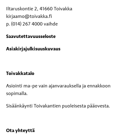
Iltaruskontie 2, 41660 Toivakka
kirjaamo@toivakka.fi
p. (014) 267 4000 vaihde
Saavutettavuusseloste
Asiakirjajulkisuuskuvaus
Toivakkatalo
Asiointi ma-pe vain ajanvarauksella ja ennakkoon
sopimalla.
Sisäänkäynti Toivakantien puoleisesta pääovesta.
Ota yhteyttä