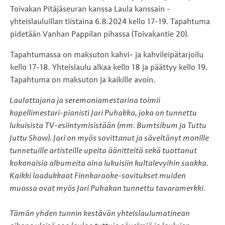
Toivakan Pitäjäseuran kanssa Laula kanssain -
yhteislauluillan tiistaina 6.8.2024 kello 17-19. Tapahtuma
pidetään Vanhan Pappilan pihassa (Toivakantie 20).
Tapahtumassa on maksuton kahvi- ja kahvileipätarjoilu
kello 17-18. Yhteislaulu alkaa kello 18 ja päättyy kello 19.
Tapahtuma on maksuton ja kaikille avoin.
Laulattajana ja seremoniamestarina toimii
kapellimestari-pianisti Jari Puhakka, joka on tunnettu
lukuisista TV-esiintymisistään (mm. Bumtsibum ja Tuttu
Juttu Show). Jari on myös sovittanut ja säveltänyt monille
tunnetuille artisteille upeita äänitteitä sekä tuottanut
kokonaisia albumeita aina lukuisiin kultalevyihin saakka.
Kaikki laadukkaat Finnkaraoke-sovitukset muiden
muassa ovat myös Jari Puhakan tunnettu tavaramerkki.
Tämän yhden tunnin kestävän yhteislaulumatinean