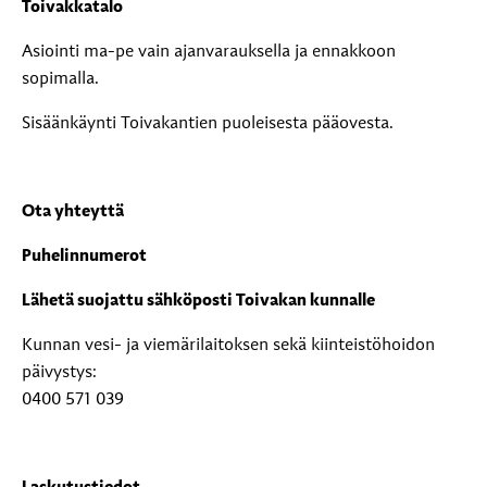
Toivakkatalo
Asiointi ma-pe vain ajanvarauksella ja ennakkoon
sopimalla.
Sisäänkäynti Toivakantien puoleisesta pääovesta.
Ota yhteyttä
Puhelinnumerot
Lähetä suojattu sähköposti Toivakan kunnalle
Kunnan vesi- ja viemärilaitoksen sekä kiinteistöhoidon
päivystys:
0400 571 039