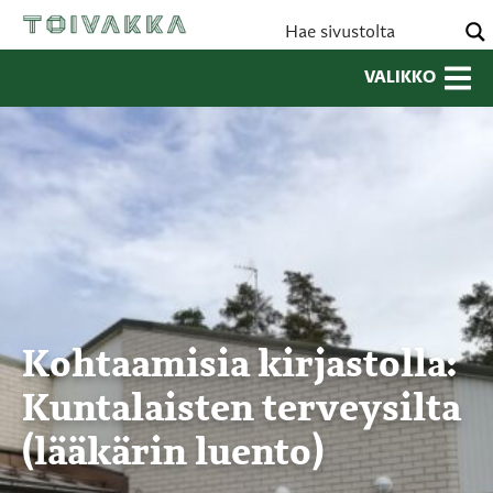
VALIKKO
Kohtaamisia kirjastolla:
Kuntalaisten terveysilta
(lääkärin luento)