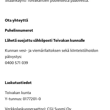
Sisäänkäynti Toivakantien puoleisesta pääovesta.
Ota yhteyttä
Puhelinnumerot
Lähetä suojattu sähköposti Toivakan kunnalle
Kunnan vesi- ja viemärilaitoksen sekä kiinteistöhoidon
päivystys:
0400 571 039
Laskutustiedot
Toivakan kunta
Y-tunnus: 0177201-0
Verkkolaskuoperaattori: CGI Suomi Oy