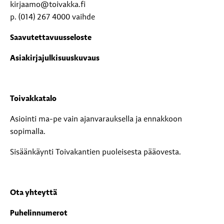
kirjaamo@toivakka.fi
p. (014) 267 4000 vaihde
Saavutettavuusseloste
Asiakirjajulkisuuskuvaus
Toivakkatalo
Asiointi ma-pe vain ajanvarauksella ja ennakkoon
sopimalla.
Sisäänkäynti Toivakantien puoleisesta pääovesta.
Ota yhteyttä
Puhelinnumerot