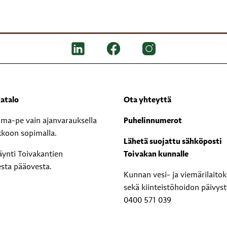
atalo
Ota yhteyttä
i ma-pe vain ajanvarauksella
Puhelinnumerot
kkoon sopimalla.
Lähetä suojattu sähköposti
äynti Toivakantien
Toivakan kunnalle
esta pääovesta.
Kunnan vesi- ja viemärilaito
sekä kiinteistöhoidon päivyst
0400 571 039