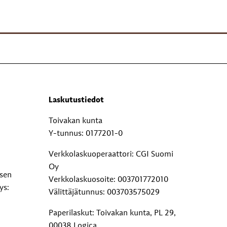
Laskutustiedot
Toivakan kunta
Y-tunnus: 0177201-0
Verkkolaskuoperaattori: CGI Suomi
Oy
ksen
Verkkolaskuosoite: 003701772010
ys:
Välittäjätunnus: 003703575029
Paperilaskut: Toivakan kunta, PL 29,
00038 Logica