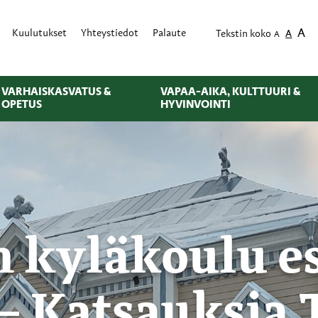
A
Kuulutukset
Yhteystiedot
Palaute
Tekstin koko
A
A
VARHAISKASVATUS &
VAPAA-AIKA, KULTTUURI &
OPETUS
HYVINVOINTI
 kyläkoulu es
 Katsauksia 