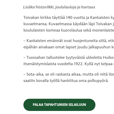
Lisäksi historiikki, joululauluja ja hartaus
Toivakan kirkko täyttää 140 vuotta ja Kankaisten ky
kuvaelmansa. Kuvaelmassa käydään läpi Toivakan j
koululaisten komeaa kuorolaulua sekä monenlaisten 
– Kankaisten emännät ovat huojentuneita siitä, ett
eipähän ainakaan omat lapset joudu jalkapuuhun k
– Tuossahan tallustelee tyytyväisiä ukkeleita Huik
itsenäistymislaista vuodelta 1922. Kyllä nyt kelpaa 
– Sota-aika, se oli raskasta aikaa, mutta oli niitä i
saatiin kovalla työllä hankittua oma polkupyörä.
PALAA TAPAHTUMIEN SELAILUUN