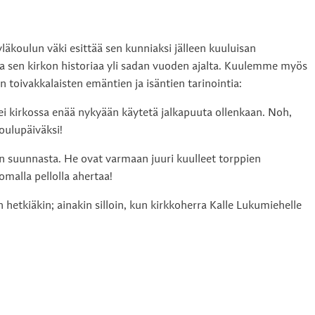
läkoulun väki esittää sen kunniaksi jälleen kuuluisan
a sen kirkon historiaa yli sadan vuoden ajalta. Kuulemme myös
toivakkalaisten emäntien ja isäntien tarinointia:
ei kirkossa enää nykyään käytetä jalkapuuta ollenkaan. Noh,
oulupäiväksi!
on suunnasta. He ovat varmaan juuri kuulleet torppien
omalla pellolla ahertaa!
lon hetkiäkin; ainakin silloin, kun kirkkoherra Kalle Lukumiehelle