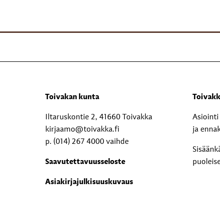
Toivakan kunta
Toivakk
Iltaruskontie 2, 41660 Toivakka
Asioint
kirjaamo@toivakka.fi
ja enna
p. (014) 267 4000 vaihde
Sisäänk
Saavutettavuusseloste
puoleis
Asiakirjajulkisuuskuvaus