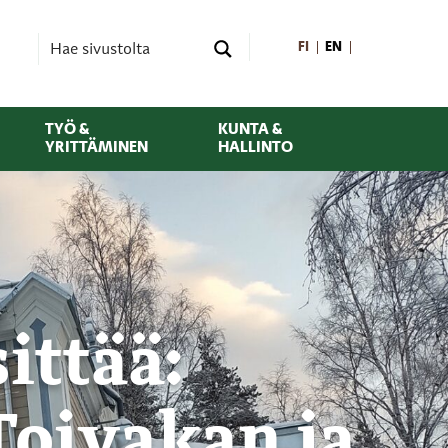
FI
EN
TYÖ &
KUNTA &
YRITTÄMINEN
HALLINTO
ittää:
Toivakan ja