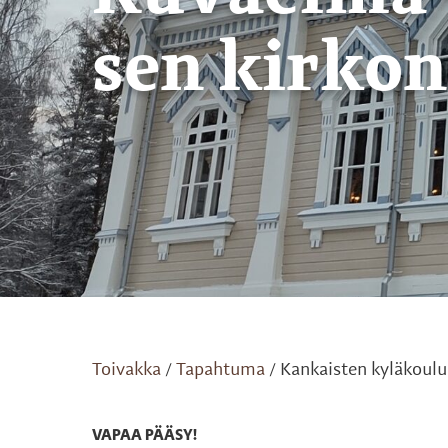
sen kirkon
Toivakka
Tapahtuma
Kankaisten kyläkoulu 
/
/
VAPAA PÄÄSY!