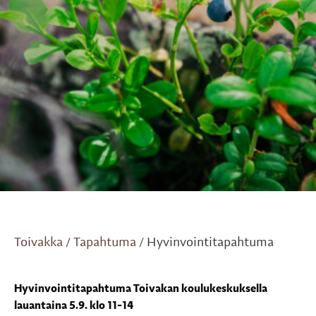
Toivakka
Tapahtuma
Hyvinvointitapahtuma
/
/
Hyvinvointitapahtuma Toivakan koulukeskuksella
lauantaina 5.9. klo
11-14