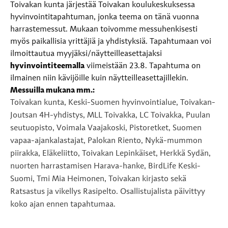
Toivakan kunta järjestää Toivakan koulukeskuksessa
hyvinvointitapahtuman, jonka teema on tänä vuonna
harrastemessut. Mukaan toivomme messuhenkisesti
myös paikallisia yrittäjiä ja yhdistyksiä. Tapahtumaan voi
ilmoittautua myyjäksi/näytteilleasettajaksi
hyvinvointiteemalla
viimeistään 23.8. Tapahtuma on
ilmainen niin kävijöille kuin näytteilleasettajillekin.
Messuilla mukana mm.:
Toivakan kunta, Keski-Suomen hyvinvointialue, Toivakan-
Joutsan 4H-yhdistys, MLL Toivakka, LC Toivakka, Puulan
seutuopisto, Voimala Vaajakoski, Pistoretket, Suomen
vapaa-ajankalastajat, Palokan Riento, Nykä-mummon
piirakka, Eläkeliitto, Toivakan Lepinkäiset, Herkkä Sydän,
nuorten harrastamisen Harava-hanke, BirdLife Keski-
Suomi, Tmi Mia Heimonen, Toivakan kirjasto sekä
Ratsastus ja vikellys Rasipelto. Osallistujalista päivittyy
koko ajan ennen tapahtumaa.