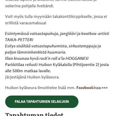
sokerina pohjalla livebändi.
Voit myös tulla myymään takakonttikirppikselle, jossa ei
erillistä varausmaksua!
Esiintymässä vatsastapuhuja, jonglööri ja beatbox-artisti
TAIKA-PETTERI
Esitys sisältää vatsastapuhumista, sirkustemppuja ja
paljon lämminhenkistä huumoria.
Illan kruunaa hyvä rock’n roll a’la HOGGANES!
Parkkitilaa reilusti Huikon Kylätalolla (Pihtijoentie 2) josta
alle 500m matkaa lavalle.
Järjestäjänä Huikon kyläseura.
Huikon kyläseura ilmoittelee lisää mm.
Facebookissa >>>
PALAA TAPAHTUMIEN SELAILUUN
Tapahtuman tiedot