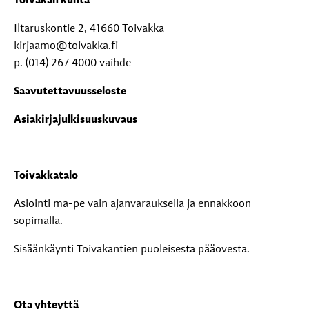
Toivakan kunta
Iltaruskontie 2, 41660 Toivakka
kirjaamo@toivakka.fi
p. (014) 267 4000 vaihde
Saavutettavuusseloste
Asiakirjajulkisuuskuvaus
Toivakkatalo
Asiointi ma-pe vain ajanvarauksella ja ennakkoon
sopimalla.
Sisäänkäynti Toivakantien puoleisesta pääovesta.
Ota yhteyttä