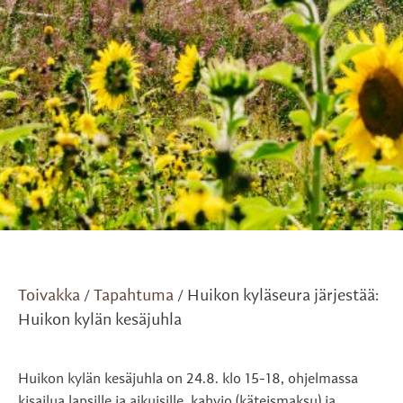
Toivakka
Tapahtuma
Huikon kyläseura järjestää:
/
/
Huikon kylän kesäjuhla
Huikon kylän kesäjuhla on 24.8. klo 15-18, ohjelmassa
kisailua lapsille ja aikuisille, kahvio (käteismaksu) ja