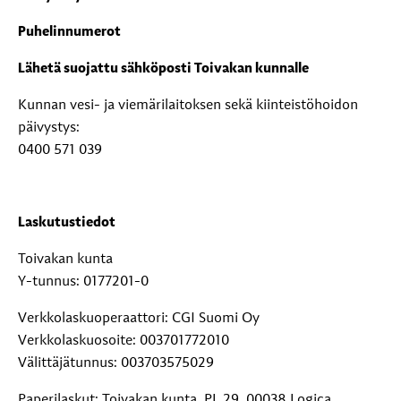
Puhelinnumerot
Lähetä suojattu sähköposti Toivakan kunnalle
Kunnan vesi- ja viemärilaitoksen sekä kiinteistöhoidon
päivystys:
0400 571 039
Laskutustiedot
Toivakan kunta
Y-tunnus: 0177201-0
Verkkolaskuoperaattori: CGI Suomi Oy
Verkkolaskuosoite: 003701772010
Välittäjätunnus: 003703575029
Paperilaskut: Toivakan kunta, PL 29, 00038 Logica