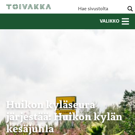
VALIKKO
Huikon kyläseura
järjestää: Huikon kylän
kesäjuhla