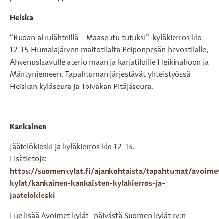
Heiska
“Ruoan alkulähteillä – Maaseutu tutuksi”-kyläkierros klo
12-15 Humalajärven maitotilalta Peiponpesän hevostilalle,
Ahvenuslaavulle aterioimaan ja karjatiloille Heikinahoon ja
Mäntyniemeen. Tapahtuman järjestävät yhteistyössä
Heiskan kyläseura ja Toivakan Pitäjäseura.
Kankainen
Jäätelökioski ja kyläkierros klo 12-15.
Lisätietoja:
https://suomenkylat.fi/ajankohtaista/tapahtumat/avoime
kylat/kankainen-kankaisten-kylakierros-ja-
jaatelokioski
Lue lisää Avoimet kylät -päivästä Suomen kylät ry:n