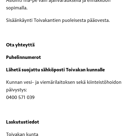
Asiointi ma-pe vain ajanvarauksella ja ennakkoon
sopimalla.
Sisäänkäynti Toivakantien puoleisesta pääovesta.
Ota yhteyttä
Puhelinnumerot
Lähetä suojattu sähköposti Toivakan kunnalle
Kunnan vesi- ja viemärilaitoksen sekä kiinteistöhoidon
päivystys:
0400 571 039
Laskutustiedot
Toivakan kunta