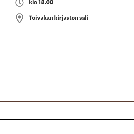
klo 18.00
n
Toivakan kirjaston sali