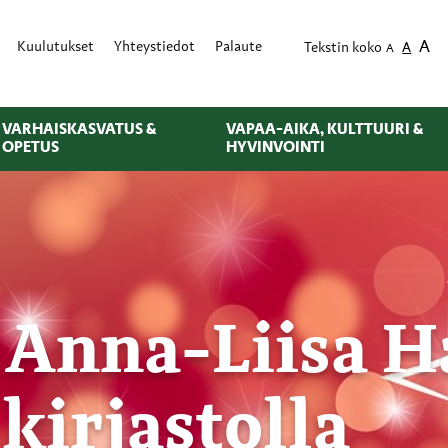
A
Kuulutukset
Yhteystiedot
Palaute
Tekstin koko
A
A
VARHAISKASVATUS &
VAPAA-AIKA, KULTTUURI &
OPETUS
HYVINVOINTI
 Anna-Liisa 
 kirjastolla