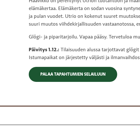
Haavikko on perehtynyt Utrion tuotantoon ja maailm
elämäkertaa. Elämäkerta on sodan vuosina syntyne
ja pulan vuodet. Utrio on kokenut suuret muutokset
suuri muutos viihdekirjallisuuden vastaanotossa, eri
Glögi- ja piparitarjoilu. Vapaa pääsy. Tervetuloa m
Päivitys 1.12.:
Tilaisuuden alussa tarjottavat glögit
Istumapaikat on järjestetty väljästi ja ilmanvaihdo
PALAA TAPAHTUMIEN SELAILUUN