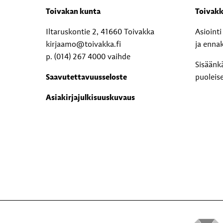
Toivakan kunta
Toivakk
Iltaruskontie 2, 41660 Toivakka
Asioint
kirjaamo@toivakka.fi
ja enna
p. (014) 267 4000 vaihde
Sisäänk
Saavutettavuusseloste
puoleis
Asiakirjajulkisuuskuvaus