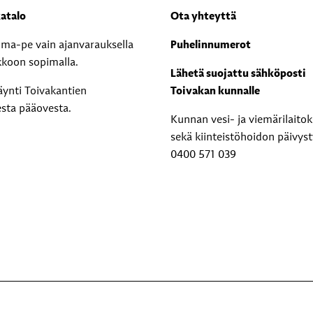
atalo
Ota yhteyttä
i ma-pe vain ajanvarauksella
Puhelinnumerot
kkoon sopimalla.
Lähetä suojattu sähköposti
äynti Toivakantien
Toivakan kunnalle
esta pääovesta.
Kunnan vesi- ja viemärilaito
sekä kiinteistöhoidon päivyst
0400 571 039