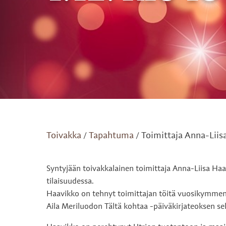
Toivakka
Tapahtuma
Toimittaja Anna-Liisa 
/
/
Syntyjään toivakkalainen toimittaja Anna-Liisa Haavi
tilaisuudessa.
Haavikko on tehnyt toimittajan töitä vuosikymmeni
Aila Meriluodon Tältä kohtaa -päiväkirjateoksen sek