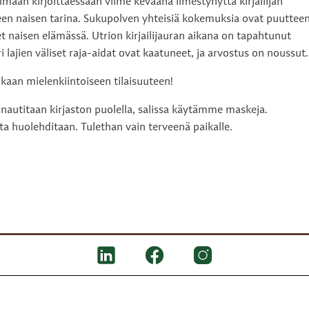
aan kirjoittaessaan viime keväänä ilmestynyttä kirjailijan
en naisen tarina. Sukupolven yhteisiä kokemuksia ovat puuttee
 naisen elämässä. Utrion kirjailijauran aikana on tapahtunut
 lajien väliset raja-aidat ovat kaatuneet, ja arvostus on noussut.
ukaan mielenkiintoiseen tilaisuuteen!
 nautitaan kirjaston puolella, salissa käytämme maskeja.
sta huolehditaan. Tulethan vain terveenä paikalle.