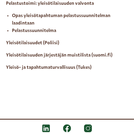
Pelastustoimi: yleisötilaisuuden valvonta
Opas yleisötapahtuman pelastussuunnitelman
laadintaan
Pelastussuunnitelma
Yleisötilaisuudet (Poliisi)
Yleisötilaisuuden järjestäjän muistilista (suomi.fi)
Yleisö- ja tapahtumaturvallisuus (Tukes)