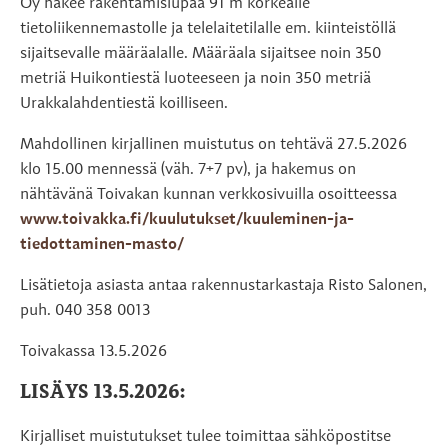
Oy hakee rakentamislupaa 91 m korkealle
tietoliikennemastolle ja telelaitetilalle em. kiinteistöllä
sijaitsevalle määräalalle. Määräala sijaitsee noin 350
metriä Huikontiestä luoteeseen ja noin 350 metriä
Urakkalahdentiestä koilliseen.
Mahdollinen kirjallinen muistutus on tehtävä 27.5.2026
klo 15.00 mennessä (väh. 7+7 pv), ja hakemus on
nähtävänä Toivakan kunnan verkkosivuilla osoitteessa
www.toivakka.fi/kuulutukset/kuuleminen-ja-
tiedottaminen-masto/
Lisätietoja asiasta antaa rakennustarkastaja Risto Salonen,
puh. 040 358 0013
Toivakassa 13.5.2026
LISÄYS 13.5.2026:
Kirjalliset muistutukset tulee toimittaa sähköpostitse