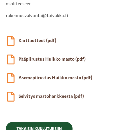
osoitteeseen
rakennusvalvonta@toivakka.fi
Karttaotteet (pdf)
Pääpiirustus Huikko masto (pdf)
Asemapiirustus Huikko masto (pdf)
Selvitys mastohankkeesta (pdf)
TAKAISIN KUULUTUKSIIN