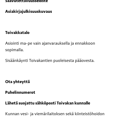
Saavutettavuusseloste
Asiakirjajulkisuuskuvaus
Toivakkatalo
Asiointi ma-pe vain ajanvarauksella ja ennakkoon
sopimalla.
Sisäänkäynti Toivakantien puoleisesta pääovesta.
Ota yhteyttä
Puhelinnumerot
Lähetä suojattu sähköposti Toivakan kunnalle
Kunnan vesi- ja viemärilaitoksen sekä kiinteistöhoidon