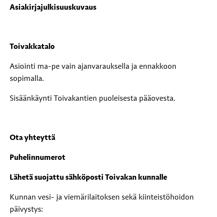
Asiakirjajulkisuuskuvaus
Toivakkatalo
Asiointi ma-pe vain ajanvarauksella ja ennakkoon
sopimalla.
Sisäänkäynti Toivakantien puoleisesta pääovesta.
Ota yhteyttä
Puhelinnumerot
Lähetä suojattu sähköposti Toivakan kunnalle
Kunnan vesi- ja viemärilaitoksen sekä kiinteistöhoidon
päivystys: