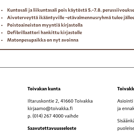
Kuntosali ja liikuntasali pois käytöstä 5.-7.8. perussiivouks
Aivoterveyttä ikääntyville -etävalmennusryhmä tulee jälle
Poistoaineiston myyntiä kirjastolla
Defibrillaattori hankittu kirjastolle
Matonpesupaikka on nyt avoinna
Toivakan kunta
Toivakk
Iltaruskontie 2, 41660 Toivakka
Asioint
kirjaamo@toivakka.fi
ja enna
p. (014) 267 4000 vaihde
Sisäänk
Saavutettavuusseloste
puoleis