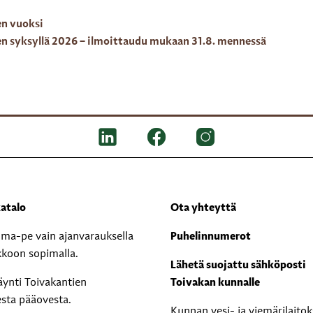
en vuoksi
en syksyllä 2026 – ilmoittaudu mukaan 31.8. mennessä
atalo
Ota yhteyttä
i ma-pe vain ajanvarauksella
Puhelinnumerot
kkoon sopimalla.
Lähetä suojattu sähköposti
äynti Toivakantien
Toivakan kunnalle
esta pääovesta.
Kunnan vesi- ja viemärilaito