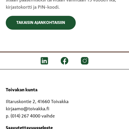
sisään pääsemiseksi tarvitaan vähintään 15 vuoden ikä,
kirjastokortti ja PIN-koodi.
TAKAISIN AJANKOHTAISIIN
Toivakan kunta
Iltaruskontie 2, 41660 Toivakka
kirjaamo@toivakka.fi
p. (014) 267 4000 vaihde
Saavutettavuusseloste