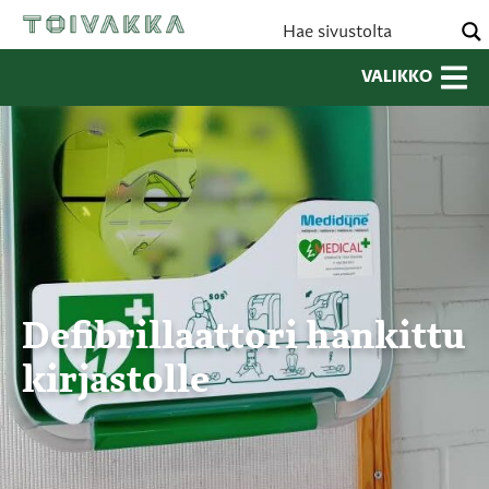
VALIKKO
Defibrillaattori hankittu
kirjastolle