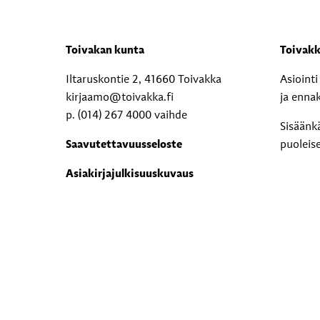
Toivakan kunta
Toivakk
Iltaruskontie 2, 41660 Toivakka
Asioint
kirjaamo@toivakka.fi
ja enna
p. (014) 267 4000 vaihde
Sisäänk
Saavutettavuusseloste
puoleis
Asiakirjajulkisuuskuvaus