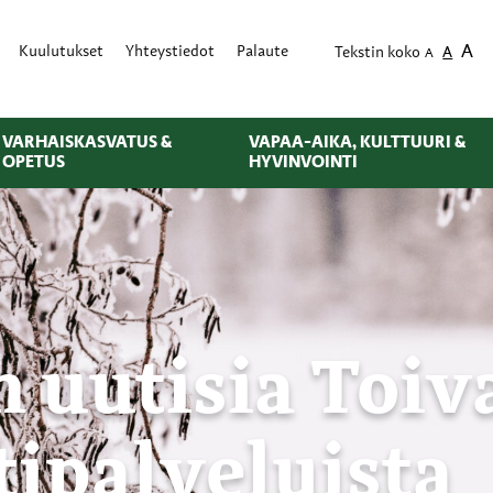
A
Kuulutukset
Yhteystiedot
Palaute
Tekstin koko
A
A
VARHAISKASVATUS &
VAPAA-AIKA, KULTTUURI &
OPETUS
HYVINVOINTI
 uutisia Toiv
ipalveluista