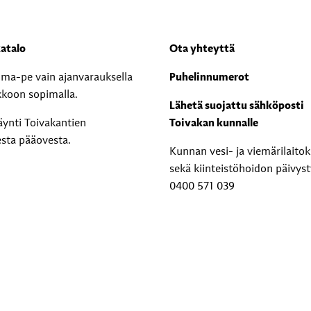
atalo
Ota yhteyttä
i ma-pe vain ajanvarauksella
Puhelinnumerot
kkoon sopimalla.
Lähetä suojattu sähköposti
äynti Toivakantien
Toivakan kunnalle
esta pääovesta.
Kunnan vesi- ja viemärilaito
sekä kiinteistöhoidon päivyst
0400 571 039