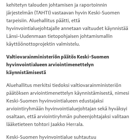
kehitetyn talouden johtamisen ja raportoinnin
järjestelmän (TAHTI) vastaavan hyvin Keski-Suomen
tarpeisiin. Aluehallitus päätti, että
hyvinvointialuejohtajalle annetaan valtuudet käynnistää
Länsi-Uudenmaan tietopohjaisen johtamismallin
käyttöönottoprojektin valmistelu.
Valtiovarainministeriön päätös Keski-Suomen
hyvinvointialueen arviointimenettelyn
käynnistämisestä
Aluehallitus merkitsi tiedoksi valtiovarainministeriön
päätöksen arviointimenettelyn käynnistämisestä, nimesi
Keski-Suomen hyvinvointialueen edustajaksi
arviointiryhmään hyvinvointialuejohtajan sekä hyväksyi
osaltaan, että arviointiryhmän puheenjohtajaksi valitaan
lääketieteen tohtori Jaakko Herrala.
Keski-Suomen hyvinvointialue suhtautuu