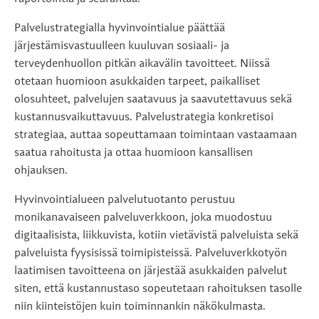
Palvelustrategialla hyvinvointialue päättää
järjestämisvastuulleen kuuluvan sosiaali- ja
terveydenhuollon pitkän aikavälin tavoitteet. Niissä
otetaan huomioon asukkaiden tarpeet, paikalliset
olosuhteet, palvelujen saatavuus ja saavutettavuus sekä
kustannusvaikuttavuus. Palvelustrategia konkretisoi
strategiaa, auttaa sopeuttamaan toimintaan vastaamaan
saatua rahoitusta ja ottaa huomioon kansallisen
ohjauksen.
Hyvinvointialueen palvelutuotanto perustuu
monikanavaiseen palveluverkkoon, joka muodostuu
digitaalisista, liikkuvista, kotiin vietävistä palveluista sekä
palveluista fyysisissä toimipisteissä. Palveluverkkotyön
laatimisen tavoitteena on järjestää asukkaiden palvelut
siten, että kustannustaso sopeutetaan rahoituksen tasolle
niin kiinteistöjen kuin toiminnankin näkökulmasta.