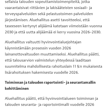
sellaisia talouden sopeuttamistoimenpiteitä, jotka
vaarantaisivat riittävien ja lakisääteisten sosiaali- ja
terveyspalveluiden sekä pelastustoimen palveluiden
järjestämisen. Aluehallitus asetti tavoitteeksi, että
taseeseen kertynyt alijäämä katetaan viimeistään vuonna
2030 ja että uutta alijäämää ei kerry vuosina 2026–2030.
Aluehallitus valtuutti hyvinvointialuejohtajan
käynnistämään prosessin vuoden 2026
lainanottovaltuuden muuttamiseksi. Aluehallitus päätti,
että talousarvion valmistelun yhteydessä laaditaan
suunnitelma mahdollisesta rahoituslain 11 §:n mukaisesta
lisärahoituksen hakemisesta vuodelle 2026.
Toiminnan ja talouden raportointi- ja seurantamallin
kehittäminen
Aluehallitus päätti, että hyvinvointialueen toiminnan ja
talouden seuranta- ja raportointimalli vuodelle 2026