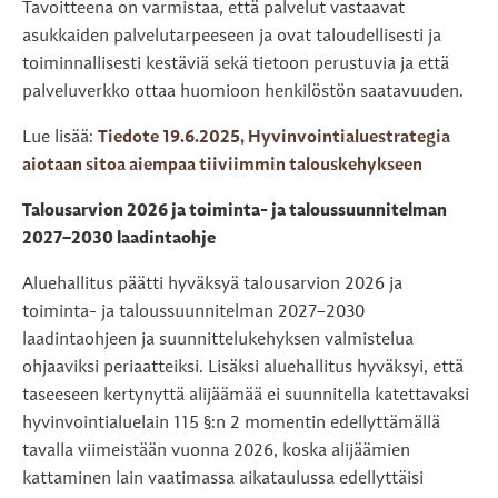
Tavoitteena on varmistaa, että palvelut vastaavat
asukkaiden palvelutarpeeseen ja ovat taloudellisesti ja
toiminnallisesti kestäviä sekä tietoon perustuvia ja että
palveluverkko ottaa huomioon henkilöstön saatavuuden.
Lue lisää:
Tiedote 19.6.2025, Hyvinvointialuestrategia
aiotaan sitoa aiempaa tiiviimmin talouskehykseen
Talousarvion 2026 ja toiminta- ja taloussuunnitelman
2027–2030 laadintaohje
Aluehallitus päätti hyväksyä talousarvion 2026 ja
toiminta- ja taloussuunnitelman 2027–2030
laadintaohjeen ja suunnittelukehyksen valmistelua
ohjaaviksi periaatteiksi. Lisäksi aluehallitus hyväksyi, että
taseeseen kertynyttä alijäämää ei suunnitella katettavaksi
hyvinvointialuelain 115 §:n 2 momentin edellyttämällä
tavalla viimeistään vuonna 2026, koska alijäämien
kattaminen lain vaatimassa aikataulussa edellyttäisi