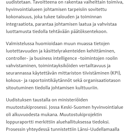
uudistetaan. Tavoitteena on rakentaa vaiheittain toimiva,
hyvinvointialueen johtamisen tarpeisiin sovitettu
kokonaisuus, joka tukee talouden ja toiminnan
integraatiota, parantaa johtamisen laatua ja vahvistaa
luottamusta tiedolla tehtävään päätöksentekoon.
Valmistelussa huomioidaan muun muassa tietojen
luotettavuuden ja käsittelyrakenteiden kehittäminen,
controller- ja business intelligence -toimintojen roolin
vahvistaminen, toimintayksiköiden vertailtavuus ja
seurannassa käytettävän mittariston tiivistäminen (KPI),
kokous- ja raportointikäytännöt sekä organisaatiotason
sitoutuminen tiedolla johtamisen kulttuuriin.
Uudistuksen taustalla on ministeriöiden
muutostukiprosessi. Jossa Keski-Suomen hyvinvointialue
oli alkuvuodesta mukana. Muutostukiprojektin
loppuraportti merkittiin aluehallituksessa tiedoksi.
Prosessin yhteydessä tunnistettiin Länsi-Uudellamaalla