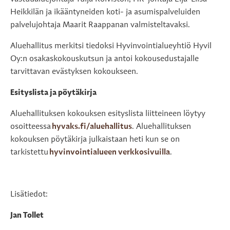
Heikkilän ja ikääntyneiden koti- ja asumispalveluiden
palvelujohtaja Maarit Raappanan valmisteltavaksi.
Aluehallitus merkitsi tiedoksi Hyvinvointialueyhtiö Hyvil
Oy:n osakaskokouskutsun ja antoi kokousedustajalle
tarvittavan evästyksen kokoukseen.
Esityslista ja pöytäkirja
Aluehallituksen kokouksen esityslista liitteineen löytyy
osoitteessa
hyvaks.fi/aluehallitus
. Aluehallituksen
kokouksen pöytäkirja julkaistaan heti kun se on
tarkistettu
hyvinvointialueen verkkosivuilla
.
Lisätiedot:
Jan Tollet