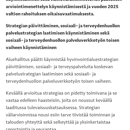
arviointimenettelyn käynnistämisestä ja vuoden 2025
valtion rahoituksen oikaisuvaatimuksesta.
Strategian päivittäminen, sosiaali- ja terveydenhuollon
palvelustrategian laatimisen käynnistäminen sekä
sosiaali- ja terveydenhuollon palveluverkkotyön toisen
vaiheen käynnistäminen
Aluehallitus päätti käynnistää hyvinvointialuestrategian
päivittämisen, sosiaali- ja terveyspalveluita koskevan
palvelustrategian laatimisen sekä sosiaali- ja
terveydenhuollon palveluverkkotyön toisen vaiheen.
Keväällä arvioitua strategiaa on pidetty toimivana ja se
vastaa edelleen haasteisiin, joita on noussut keväällä
laaditussa tulevaisuuskatsauksessa. Strategian
väliarvioinnissa nousi esiin tarve tiivistää toiminnan ja
talouden yhteyttä sekä selkeyttää ja yksinkertaistaa
raportointia ja seurantaa.