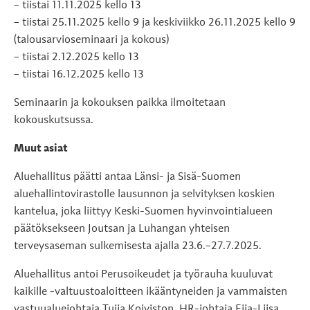
– tiistai 11.11.2025 kello 13
– tiistai 25.11.2025 kello 9 ja keskiviikko 26.11.2025 kello 9
(talousarvioseminaari ja kokous)
– tiistai 2.12.2025 kello 13
– tiistai 16.12.2025 kello 13
Seminaarin ja kokouksen paikka ilmoitetaan
kokouskutsussa.
Muut asiat
Aluehallitus päätti antaa Länsi- ja Sisä-Suomen
aluehallintovirastolle lausunnon ja selvityksen koskien
kantelua, joka liittyy Keski-Suomen hyvinvointialueen
päätöksekseen Joutsan ja Luhangan yhteisen
terveysaseman sulkemisesta ajalla 23.6.–27.7.2025.
Aluehallitus antoi Perusoikeudet ja työrauha kuuluvat
kaikille -valtuustoaloitteen ikääntyneiden ja vammaisten
vastuualuejohtaja Tuija Koiviston, HR-johtaja Eija-Liisa