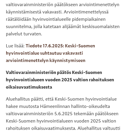
valtiovarainministeriön päätökseen arviointimenettelyn
käynnistämisestä vakavasti. Arviointimenettelyssä
räätälöidään hyvinvointialueelle pidempiaikainen
suunnitelma, jolla katetaan alijäämät keskisuomalaisten
palvelut turvaten.
Lue lisää:
Tiedote 17.6.2025: Keski-Suomen
hyvinvointialue suhtautuu vakavasti
arviointimenettelyn käynnistymiseen
Valtiovarainministeriön päätös Keski-Suomen
hyvinvointialueen vuoden 2025 valtion rahoituksen
oikaisuvaatimuksesta
Aluehallitus päätti, että Keski-Suomen hyvinvointialue
hakee muutosta Hämeenlinnan hallinto-oikeudelta
valtiovarainministeriön 5.6.2025 tekemään päätökseen
Keski-Suomen hyvinvointialueen vuoden 2025 valtion
rahoituksen oikaisuvaatimuksesta. Aluehallitus valtuutti