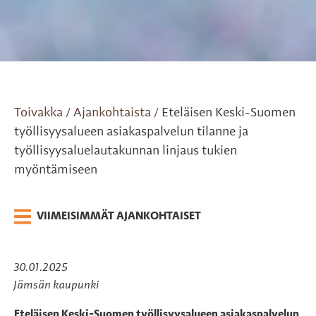
Toivakka
Ajankohtaista
Eteläisen Keski-Suomen
/
/
työllisyysalueen asiakaspalvelun tilanne ja
työllisyysaluelautakunnan linjaus tukien
myöntämiseen
VIIMEISIMMÄT AJANKOHTAISET
30.01.2025
Jämsän kaupunki
Eteläisen Keski-Suomen työllisyysalueen asiakaspalvelun