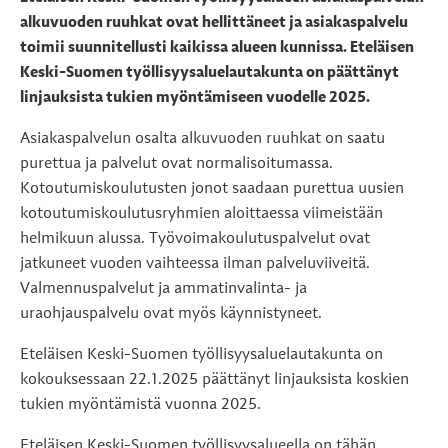
alkuvuoden ruuhkat ovat hellittäneet ja asiakaspalvelu
toimii suunnitellusti kaikissa alueen kunnissa. Eteläisen
Keski-Suomen työllisyysaluelautakunta on päättänyt
linjauksista tukien myöntämiseen vuodelle 2025.
Asiakaspalvelun osalta alkuvuoden ruuhkat on saatu
purettua ja palvelut ovat normalisoitumassa.
Kotoutumiskoulutusten jonot saadaan purettua uusien
kotoutumiskoulutusryhmien aloittaessa viimeistään
helmikuun alussa. Työvoimakoulutuspalvelut ovat
jatkuneet vuoden vaihteessa ilman palveluviiveitä.
Valmennuspalvelut ja ammatinvalinta- ja
uraohjauspalvelu ovat myös käynnistyneet.
Eteläisen Keski-Suomen työllisyysaluelautakunta on
kokouksessaan 22.1.2025 päättänyt linjauksista koskien
tukien myöntämistä vuonna 2025.
Eteläisen Keski-Suomen työllisyysalueella on tähän