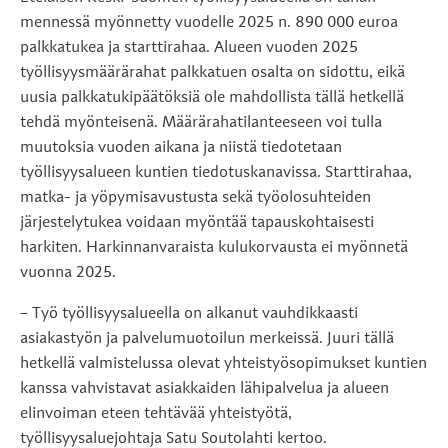
mennessä myönnetty vuodelle 2025 n. 890 000 euroa
palkkatukea ja starttirahaa. Alueen vuoden 2025
työllisyysmäärärahat palkkatuen osalta on sidottu, eikä
uusia palkkatukipäätöksiä ole mahdollista tällä hetkellä
tehdä myönteisenä. Määrärahatilanteeseen voi tulla
muutoksia vuoden aikana ja niistä tiedotetaan
työllisyysalueen kuntien tiedotuskanavissa. Starttirahaa,
matka- ja yöpymisavustusta sekä työolosuhteiden
järjestelytukea voidaan myöntää tapauskohtaisesti
harkiten. Harkinnanvaraista kulukorvausta ei myönnetä
vuonna 2025.
– Työ työllisyysalueella on alkanut vauhdikkaasti
asiakastyön ja palvelumuotoilun merkeissä. Juuri tällä
hetkellä valmistelussa olevat yhteistyösopimukset kuntien
kanssa vahvistavat asiakkaiden lähipalvelua ja alueen
elinvoiman eteen tehtävää yhteistyötä,
työllisyysaluejohtaja Satu Soutolahti kertoo.