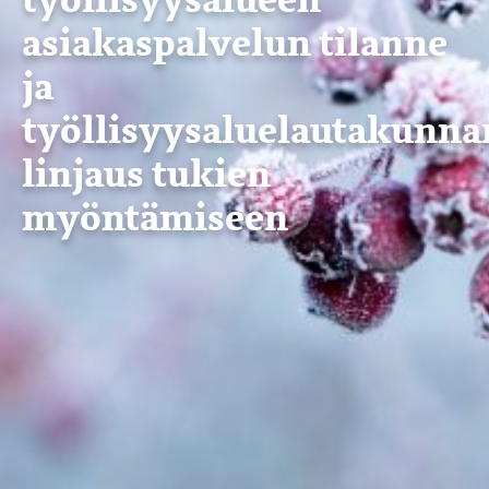
työllisyysalueen
asiakaspalvelun tilanne
ja
työllisyysaluelautakunna
linjaus tukien
myöntämiseen