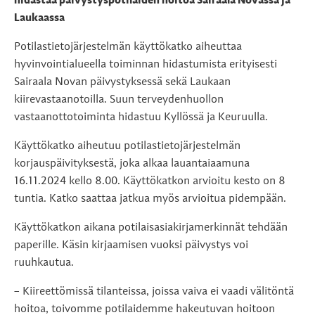
hidastaa päivystyspotilaiden hoitoa Sairaala Novassa ja
Laukaassa
Potilastietojärjestelmän käyttökatko aiheuttaa
hyvinvointialueella toiminnan hidastumista erityisesti
Sairaala Novan päivystyksessä sekä Laukaan
kiirevastaanotoilla. Suun terveydenhuollon
vastaanottotoiminta hidastuu Kyllössä ja Keuruulla.
Käyttökatko aiheutuu potilastietojärjestelmän
korjauspäivityksestä, joka alkaa lauantaiaamuna
16.11.2024 kello 8.00. Käyttökatkon arvioitu kesto on 8
tuntia. Katko saattaa jatkua myös arvioitua pidempään.
Käyttökatkon aikana potilaisasiakirjamerkinnät tehdään
paperille. Käsin kirjaamisen vuoksi päivystys voi
ruuhkautua.
– Kiireettömissä tilanteissa, joissa vaiva ei vaadi välitöntä
hoitoa, toivomme potilaidemme hakeutuvan hoitoon