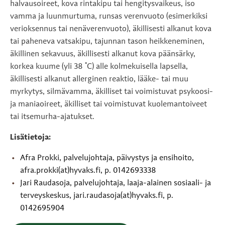
halvausoireet, kova rintakipu tai hengitysvaikeus, iso
vamma ja luunmurtuma, runsas verenvuoto (esimerkiksi
verioksennus tai nenäverenvuoto), äkillisesti alkanut kova
tai paheneva vatsakipu, tajunnan tason heikkeneminen,
äkillinen sekavuus, äkillisesti alkanut kova päänsärky,
korkea kuume (yli 38 °C) alle kolmekuisella lapsella,
äkillisesti alkanut allerginen reaktio, lääke- tai muu
myrkytys, silmävamma, äkilliset tai voimistuvat psykoosi-
ja maniaoireet, äkilliset tai voimistuvat kuolemantoiveet
tai itsemurha-ajatukset.
Lisätietoja:
Afra Prokki, palvelujohtaja, päivystys ja ensihoito,
afra.prokki(at)hyvaks.fi, p. 0142693338
Jari Raudasoja, palvelujohtaja, laaja-alainen sosiaali- ja
terveyskeskus, jari.raudasoja(at)hyvaks.fi, p.
0142695904