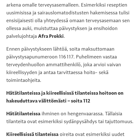
arkena omalle terveysasemalleen. Esimerkiksi reseptien
uusimisissa ja sairauslomatodistusten hakemisessa tulisi
ensisijaisesti olla yhteydessä omaan terveysasemaan sen
ollessa auki, muistuttaa päivystyksen ja ensihoidon
palvelujohtaja
Afra Prokki
.
Ennen päivystykseen lähtöä, soita maksuttomaan
päivystysapunumeroon 116 117. Puhelimeen vastaa
terveydenhuollon ammattihenkilö, joka arvioi vaivan
kiireellisyyden ja antaa tarvittaessa hoito- sekä
toimintaohjeita.
Hätätilanteissa ja kiireellisissä tilanteissa hoitoon on
hakeuduttava välittömästi – soita 112
Hätätilanteissa
ihminen on hengenvaarassa. Tällaisia
tilanteita ovat esimerkiksi sydänpysähdys tai tajuttomuus.
Kiireellisissä tilanteissa
oireita ovat esimerkiksi uudet