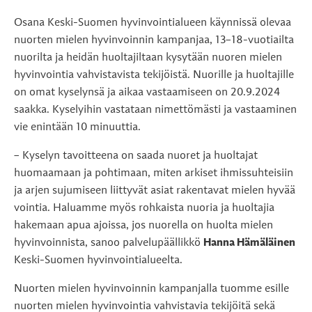
Osana Keski-Suomen hyvinvointialueen käynnissä olevaa
nuorten mielen hyvinvoinnin kampanjaa, 13–18-vuotiailta
nuorilta ja heidän huoltajiltaan kysytään nuoren mielen
hyvinvointia vahvistavista tekijöistä. Nuorille ja huoltajille
on omat kyselynsä ja aikaa vastaamiseen on 20.9.2024
saakka. Kyselyihin vastataan nimettömästi ja vastaaminen
vie enintään 10 minuuttia.
– Kyselyn tavoitteena on saada nuoret ja huoltajat
huomaamaan ja pohtimaan, miten arkiset ihmissuhteisiin
ja arjen sujumiseen liittyvät asiat rakentavat mielen hyvää
vointia. Haluamme myös rohkaista nuoria ja huoltajia
hakemaan apua ajoissa, jos nuorella on huolta mielen
hyvinvoinnista, sanoo palvelupäällikkö
Hanna Hämäläinen
Keski-Suomen hyvinvointialueelta.
Nuorten mielen hyvinvoinnin kampanjalla tuomme esille
nuorten mielen hyvinvointia vahvistavia tekijöitä sekä