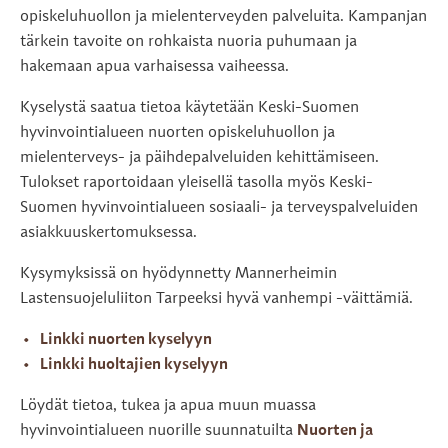
opiskeluhuollon ja mielenterveyden palveluita. Kampanjan
tärkein tavoite on rohkaista nuoria puhumaan ja
hakemaan apua varhaisessa vaiheessa.
Kyselystä saatua tietoa käytetään Keski-Suomen
hyvinvointialueen nuorten opiskeluhuollon ja
mielenterveys- ja päihdepalveluiden kehittämiseen.
Tulokset raportoidaan yleisellä tasolla myös Keski-
Suomen hyvinvointialueen sosiaali- ja terveyspalveluiden
asiakkuuskertomuksessa.
Kysymyksissä on hyödynnetty Mannerheimin
Lastensuojeluliiton Tarpeeksi hyvä vanhempi -väittämiä.
Linkki nuorten kyselyyn
Linkki huoltajien kyselyyn
Löydät tietoa, tukea ja apua muun muassa
hyvinvointialueen nuorille suunnatuilta
Nuorten ja