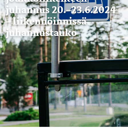
juhannus 20.–23.6.2024
– liikennöinnissä
juhannustauko