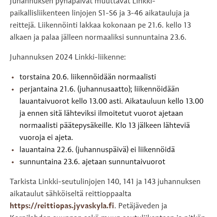
Juhannuksen pyhäpäivät muuttavat Linkki-
paikallisliikenteen linjojen S1-S6 ja 3-46 aikatauluja ja
reittejä. Liikennöinti lakkaa kokonaan pe 21.6. kello 13
alkaen ja palaa jälleen normaaliksi sunnuntaina 23.6.
Juhannuksen 2024 Linkki-liikenne:
torstaina 20.6. liikennöidään normaalisti
perjantaina 21.6. (juhannusaatto); liikennöidään
lauantaivuorot kello 13.00 asti. Aikatauluun kello 13.00
ja ennen sitä lähteviksi ilmoitetut vuorot ajetaan
normaalisti päätepysäkeille. Klo 13 jälkeen lähteviä
vuoroja ei ajeta.
lauantaina 22.6. (juhannuspäivä) ei liikennöidä
sunnuntaina 23.6. ajetaan sunnuntaivuorot
Tarkista Linkki-seutulinjojen 140, 141 ja 143 juhannuksen
aikataulut sähköiseltä reittioppaalta
https://reittiopas.jyvaskyla.fi
. Petäjäveden ja