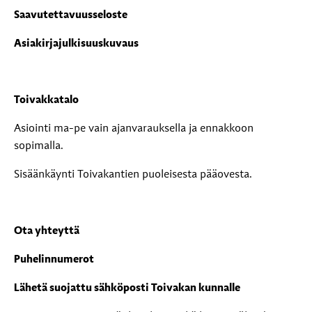
Saavutettavuusseloste
Asiakirjajulkisuuskuvaus
Toivakkatalo
Asiointi ma-pe vain ajanvarauksella ja ennakkoon
sopimalla.
Sisäänkäynti Toivakantien puoleisesta pääovesta.
Ota yhteyttä
Puhelinnumerot
Lähetä suojattu sähköposti Toivakan kunnalle