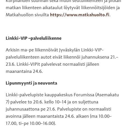
Korpilahden suunnan sekä muun seutuliikenteen ja pitkän
matkan liikenteen aikataulut löytyvät liikennöitsijöiden ja
Matkahuollon sivuilta
https://www.matkahuolto.fi
.
Linkki-VIP –palveluliikenne
Arkisin ma-pe liikennöivät Jyväskylän Linkki-VIP-
palveluliikenteen autot eivät liikennöi juhannuksena 21.–
23.6. Linkki-VIPit palvelevat normaalisti jälleen
maanantaina 24.6.
Lipunmyynti ja neuvonta
Linkki-palvelupiste kauppakeskus Forumissa (Asemakatu
7) palvelee to 20.6. kello 10–14 ja on suljettuna
juhannusaattona pe 21.6. Palvelupiste on normaalisti
avoinna jälleen maanantaista 24.6. alkaen (ma 10.00–
17.00, ti–pe 10.00–16.00).