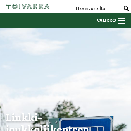
VALIKKO
Linkki-
joukkoliikenteen