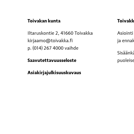
Toivakan kunta
Toivakk
Iltaruskontie 2, 41660 Toivakka
Asioint
kirjaamo@toivakka.fi
ja enna
p. (014) 267 4000 vaihde
Sisäänk
Saavutettavuusseloste
puoleis
Asiakirjajulkisuuskuvaus