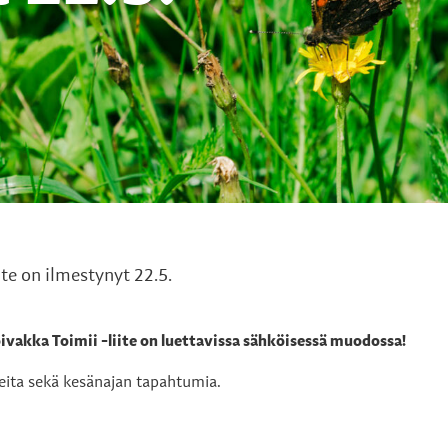
ite on ilmestynyt 22.5.
oivakka Toimii -liite on luettavissa sähköisessä muodossa!
teita sekä kesänajan tapahtumia.