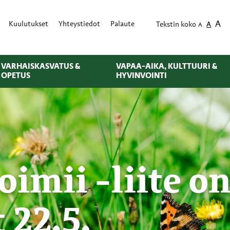
A
Kuulutukset
Yhteystiedot
Palaute
Tekstin koko
A
A
VARHAISKASVATUS &
VAPAA-AIKA, KULTTUURI &
OPETUS
HYVINVOINTI
imii -liite o
 22.5.