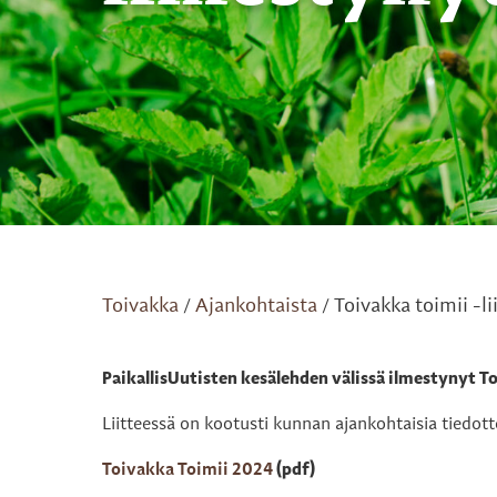
Toivakka
Ajankohtaista
Toivakka toimii -li
/
/
PaikallisUutisten kesälehden välissä ilmestynyt T
Liitteessä on kootusti kunnan ajankohtaisia tiedot
Toivakka Toimii 2024
(pdf)