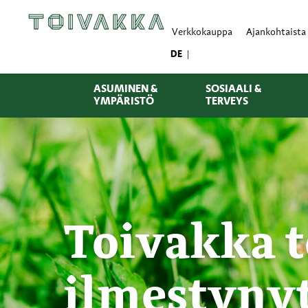
Verkkokauppa
Ajankohtaista
DE
ASUMINEN &
SOSIAALI &
YMPÄRISTÖ
TERVEYS
Toivakka to
ilmestynyt