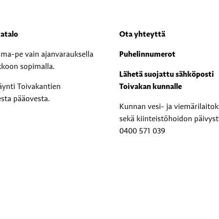
atalo
Ota yhteyttä
i ma-pe vain ajanvarauksella
Puhelinnumerot
kkoon sopimalla.
Lähetä suojattu sähköposti
äynti Toivakantien
Toivakan kunnalle
esta pääovesta.
Kunnan vesi- ja viemärilaito
sekä kiinteistöhoidon päivyst
0400 571 039