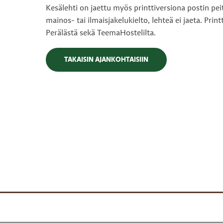
Kesälehti on jaettu myös printtiversiona postin peit
mainos- tai ilmaisjakelukielto, lehteä ei jaeta. Prin
Perälästä sekä TeemaHostelilta.
TAKAISIN AJANKOHTAISIIN