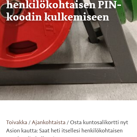
henkilökohtaisen PIN-
koodin kulkemiseen
Toivakka
Ajankohtaista
Osta kuntosalikortti nyt
/
/
Asion kautta: Saat heti itsellesi henkilökohtaisen