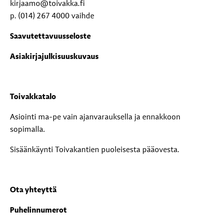
kirjaamo@toivakka.fi
p. (014) 267 4000 vaihde
Saavutettavuusseloste
Asiakirjajulkisuuskuvaus
Toivakkatalo
Asiointi ma-pe vain ajanvarauksella ja ennakkoon
sopimalla.
Sisäänkäynti Toivakantien puoleisesta pääovesta.
Ota yhteyttä
Puhelinnumerot