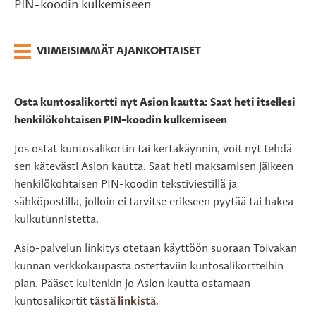
PIN-koodin kulkemiseen
VIIMEISIMMÄT AJANKOHTAISET
Osta kuntosalikortti nyt Asion kautta: Saat heti itsellesi
henkilökohtaisen PIN-koodin kulkemiseen
Jos ostat kuntosalikortin tai kertakäynnin, voit nyt tehdä
sen kätevästi Asion kautta. Saat heti maksamisen jälkeen
henkilökohtaisen PIN-koodin tekstiviestillä ja
sähköpostilla, jolloin ei tarvitse erikseen pyytää tai hakea
kulkutunnistetta.
Asio-palvelun linkitys otetaan käyttöön suoraan Toivakan
kunnan verkkokaupasta ostettaviin kuntosalikortteihin
pian. Pääset kuitenkin jo Asion kautta ostamaan
kuntosalikortit
tästä linkistä
.