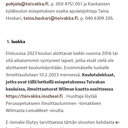
pohjola@toivakka.fi
, p. 050 4751 051 ja Kankaisten
kyläkoulun esiopetuksen osalta apulaisjohtaja Taina
Hoskari,
taina.hoskari@toivakka.fi
, p. 040 6309 205.
luokka
Elokuussa 2023 koulun aloittavat kaikki vuonna 2016 tai
sitä aikaisemmin syntyneet lapset, jotka eivät vielä ole
aloittaneet koulunkäyntiään. Ensimmäiselle luokalle
ilmoittaudutaan 10.2.2023 mennessä.
Koulutulokkaat,
jotka ovat tällä hetkellä esiopetuksessa Toivakan
kouluissa, ilmoittautuvat Wilman kautta osoitteessa
https://toivakka.inschool.fi
. Huoltaja löytää
Perusopetukseen ilmoittautuminen -lomakkeen
Wilmasta
Lomakkeet
-sivulta.
E-lomake löytyy tarvittaessa tämän sivuston kohdasta
e-