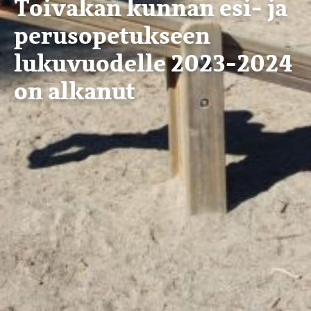
Toivakan kunnan esi- ja
perusopetukseen
lukuvuodelle 2023-2024
on alkanut