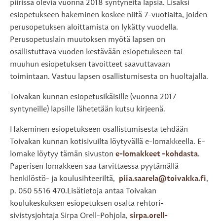
piirissä olevia vuonna 2018 syntyneitä lapsia. Lisäksi
esiopetukseen hakeminen koskee niitä 7-vuotiaita, joiden
perusopetuksen aloittamista on lykätty vuodella.
Perusopetuslain muutoksen myötä lapsen on
osallistuttava vuoden kestävään esiopetukseen tai
muuhun esiopetuksen tavoitteet saavuttavaan
toimintaan. Vastuu lapsen osallistumisesta on huoltajalla.
Toivakan kunnan esiopetusikäisille (vuonna 2017
syntyneille) lapsille lähetetään kutsu kirjeenä.
Hakeminen esiopetukseen osallistumisesta tehdään
Toivakan kunnan kotisivuilta löytyvällä e-lomakkeella. E-
lomake löytyy tämän sivuston
e-lomakkeet -kohdasta
.
Paperisen lomakkeen saa tarvittaessa pyytämällä
henkilöstö- ja koulusihteeriltä,
piia.saarela@toivakka.fi
,
p. 050 5516 470.Lisätietoja antaa Toivakan
koulukeskuksen esiopetuksen osalta rehtori-
sivistysjohtaja Sirpa Orell-Pohjola,
sirpa.orell-