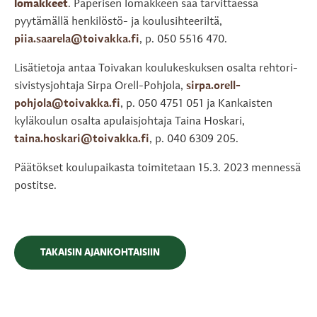
lomakkeet
. Paperisen lomakkeen saa tarvittaessa
pyytämällä henkilöstö- ja koulusihteeriltä,
piia.saarela@toivakka.fi
, p. 050 5516 470.
Lisätietoja antaa Toivakan koulukeskuksen osalta rehtori-
sivistysjohtaja Sirpa Orell-Pohjola,
sirpa.orell-
pohjola@toivakka.fi
, p. 050 4751 051 ja Kankaisten
kyläkoulun osalta apulaisjohtaja Taina Hoskari,
taina.hoskari@toivakka.fi
, p. 040 6309 205.
Päätökset koulupaikasta toimitetaan 15.3. 2023 mennessä
postitse.
TAKAISIN AJANKOHTAISIIN