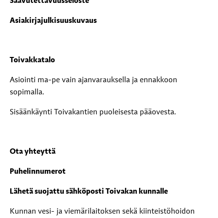
Saavutettavuusseloste
Asiakirjajulkisuuskuvaus
Toivakkatalo
Asiointi ma-pe vain ajanvarauksella ja ennakkoon
sopimalla.
Sisäänkäynti Toivakantien puoleisesta pääovesta.
Ota yhteyttä
Puhelinnumerot
Lähetä suojattu sähköposti Toivakan kunnalle
Kunnan vesi- ja viemärilaitoksen sekä kiinteistöhoidon