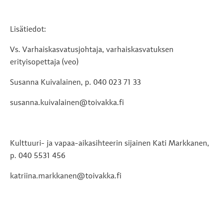
Lisätiedot:
Vs. Varhaiskasvatusjohtaja, varhaiskasvatuksen
erityisopettaja (veo)
Susanna Kuivalainen, p. 040 023 71 33
susanna.kuivalainen@toivakka.fi
Kulttuuri- ja vapaa-aikasihteerin sijainen Kati Markkanen,
p. 040 5531 456
katriina.markkanen@toivakka.fi