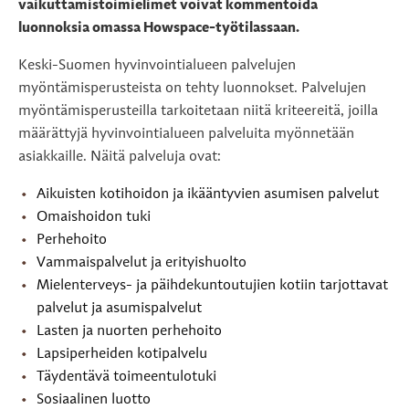
vaikuttamistoimielimet voivat kommentoida
luonnoksia omassa Howspace-työtilassaan.
Keski-Suomen hyvinvointialueen palvelujen
myöntämisperusteista on tehty luonnokset. Palvelujen
myöntämisperusteilla tarkoitetaan niitä kriteereitä, joilla
määrättyjä hyvinvointialueen palveluita myönnetään
asiakkaille. Näitä palveluja ovat:
Aikuisten kotihoidon ja ikääntyvien asumisen palvelut
Omaishoidon tuki
Perhehoito
Vammaispalvelut ja erityishuolto
Mielenterveys- ja päihdekuntoutujien kotiin tarjottavat
palvelut ja asumispalvelut
Lasten ja nuorten perhehoito
Lapsiperheiden kotipalvelu
Täydentävä toimeentulotuki
Sosiaalinen luotto