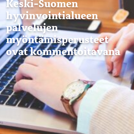
Keski-Suomen
hyvinvointialueen
palvelujen
myöntämisperusteet
ovat kommentoitavana