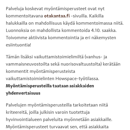
Palveluja koskevat myöntämisperusteet ovat nyt
kommentoitavana
otakantaa.fi
-sivuilla. Kaikilla
halukkailla on mahdollisuus käydä kommentoimassa niitä.
Luonnoksia on mahdollista kommentoida 4.10. saakka.
Toivomme aktiivista kommentointia ja eri näkemysten
esiintuontia!
Tämän lisäksi vaikuttamistoimielimiltä (vanhus- ja
vammaisneuvostoilta sekä nuorisovaltuustolta) kerätään
kommentit myöntämisperusteista
vaikuttamistoimielinten Howspace-työtilassa.
Myöntämisperusteilla taataan asiakkaiden
yhdenvertaisuus
Palvelujen myöntämisperusteilla tarkoitetaan niitä
kriteereitä, joilla julkisin varoin tuotettuja
hyvinvointialueen palveluita myönnetään asiakkaille.
Myöntämisperusteet turvaavat sen, että asiakkaita