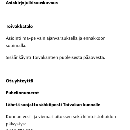
Asiakirjajulkisuuskuvaus
Toivakkatalo
Asiointi ma-pe vain ajanvarauksella ja ennakkoon
sopimalla.
Sisäänkäynti Toivakantien puoleisesta pääovesta.
Ota yhteyttä
Puhelinnumerot
Lähetä suojattu sähköposti Toivakan kunnalle
Kunnan vesi- ja viemärilaitoksen sekä kiinteistöhoidon
päivystys: