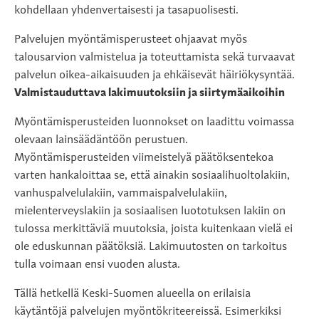
kohdellaan yhdenvertaisesti ja tasapuolisesti.
Palvelujen myöntämisperusteet ohjaavat myös
talousarvion valmistelua ja toteuttamista sekä turvaavat
palvelun oikea-aikaisuuden ja ehkäisevät häiriökysyntää.
Valmistauduttava lakimuutoksiin ja siirtymäaikoihin
Myöntämisperusteiden luonnokset on laadittu voimassa
olevaan lainsäädäntöön perustuen.
Myöntämisperusteiden viimeistelyä päätöksentekoa
varten hankaloittaa se, että ainakin sosiaalihuoltolakiin,
vanhuspalvelulakiin, vammaispalvelulakiin,
mielenterveyslakiin ja sosiaalisen luototuksen lakiin on
tulossa merkittäviä muutoksia, joista kuitenkaan vielä ei
ole eduskunnan päätöksiä. Lakimuutosten on tarkoitus
tulla voimaan ensi vuoden alusta.
Tällä hetkellä Keski-Suomen alueella on erilaisia
käytäntöjä palvelujen myöntökriteereissä. Esimerkiksi