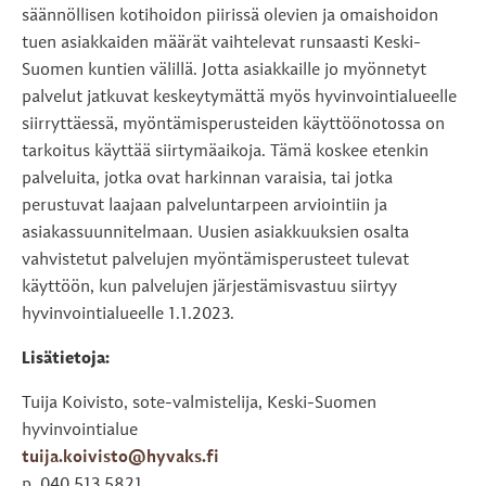
säännöllisen kotihoidon piirissä olevien ja omaishoidon
tuen asiakkaiden määrät vaihtelevat runsaasti Keski-
Suomen kuntien välillä. Jotta asiakkaille jo myönnetyt
palvelut jatkuvat keskeytymättä myös hyvinvointialueelle
siirryttäessä, myöntämisperusteiden käyttöönotossa on
tarkoitus käyttää siirtymäaikoja. Tämä koskee etenkin
palveluita, jotka ovat harkinnan varaisia, tai jotka
perustuvat laajaan palveluntarpeen arviointiin ja
asiakassuunnitelmaan. Uusien asiakkuuksien osalta
vahvistetut palvelujen myöntämisperusteet tulevat
käyttöön, kun palvelujen järjestämisvastuu siirtyy
hyvinvointialueelle 1.1.2023.
Lisätietoja:
Tuija Koivisto, sote-valmistelija, Keski-Suomen
hyvinvointialue
tuija.koivisto@hyvaks.fi
p. 040 513 5821