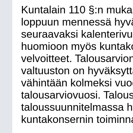
Kuntalain 110 §:n muka
loppuun mennessä
hyv
seuraavaksi kalenterivu
huomioon myös kuntakon
velvoitteet. Talousarv
valtuuston on hyväksyt
vähintään kolmeksi vuo
talousarviovuosi. Talou
taloussuunnitelmassa 
kuntakonsernin toiminna