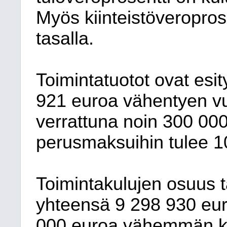
Myös kiinteistöveropros
tasalla.
Toimintatuotot ovat esi
921
euroa
vähentyen
v
verrattuna noin
300 00
perusmaksuihin tulee
1
Toimintakulujen osuus 
yhteensä
9
298 930
eur
000
euroa
vähemmän