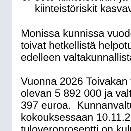
kiinteistöriskit kasva
Monissa kunnissa vuode
toivat hetkellistä helpo
edelleen valtakunnallis
Vuonna 2026
Toivakan
olevan
5
892 000
ja va
397
euroa.
Kunnanvaltu
kokouksessaan
10.11.2
tuloveroprosentti on k