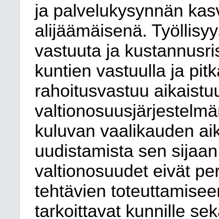
ja palvelukysynnän kasv
alijäämäisenä. Työllisy
vastuuta ja kustannusri
kuntien vastuulla ja pi
rahoitusvastuu aikaistu
valtionosuusjärjestelmä
kuluvan vaalikauden aik
uudistamista sen sijaan
valtionosuudet eivät pe
tehtävien toteuttamisee
tarkoittavat kunnille se