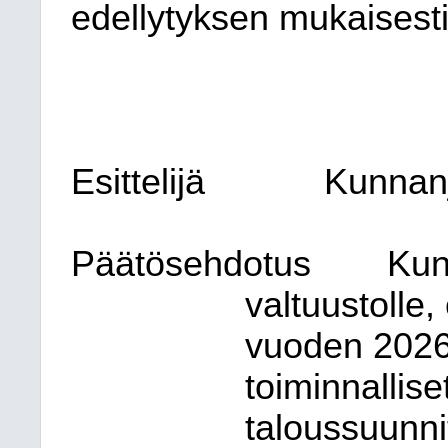
edellytyksen mukaisest
Esittelijä
Kunnanj
Päätösehdotus
Kun
valtuustolle,
vuoden 2026 
toiminnalliset
taloussuunni