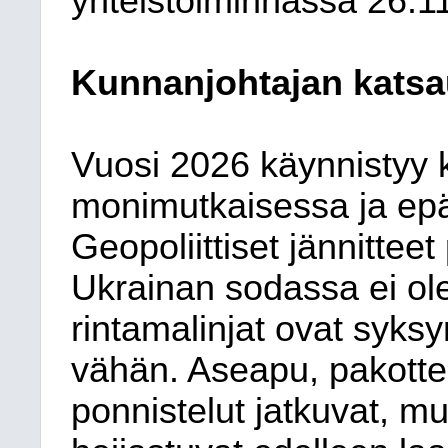
yhteistoiminnassa
26.1
Kunnanjohtajan katsa
Vuosi 2026 käynnistyy k
monimutkaisessa ja epä
Geopoliittiset jännittee
Ukrainan sodassa ei ole
rintamalinjat ovat syks
vähän. Aseapu, pakottee
ponnistelut jatkuvat, m