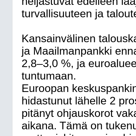
heijastuvat edelleen la
turvallisuuteen ja talou
Kansainvälinen talouska
ja Maailmanpankki enna
2,8–3,0 %, ja euroaluee
tuntumaan.
Euroopan keskuspankin
hidastunut lähelle 2 pro
pitänyt ohjauskorot v
aikana. Tämä on tukenut