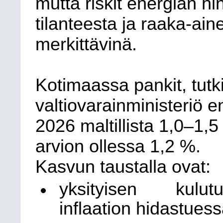
mutta riskit energian hi
tilanteesta ja raaka-ai
merkittävinä.
Kotimaassa pankit, tutk
valtiovarainministeriö
2026 maltillista 1,0–1,
arvion ollessa 1,2 %.
Kasvun taustalla ovat:
yksityisen kulut
inflaation hidastues