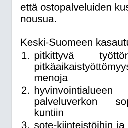
että ostopalveluiden k
nousua.
Keski-Suomeen kasautu
pitkittyvä työ
pitkäaikaistyöttö
menoja
hyvinvointialuee
palveluverkon sop
kuntiin
sote-kiinteistöihin ja