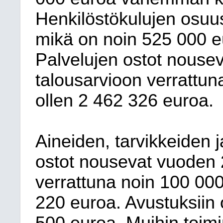
Henkilöstökulujen osuu
mikä on
noin
525 000
e
Palvelujen ostot
nousev
talousarvioon verrattun
ollen
2
462 326
euroa.
Aineiden, tarvikkeiden 
ostot
nousevat
vuoden 
verrattuna
noin
100 00
220
euroa. Avustuksiin 
500
euroa.
Muihin toimi