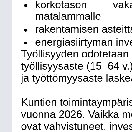
korkotason vak
matalammalle
rakentamisen asteit
energiasiirtymän inve
Työllisyyden odotetaan 
työllisyysaste (15–64 v.
ja työttömyysaste laskea
Kuntien toimintaympär
vuonna 2026. Vaikka mo
ovat vahvistuneet, inve