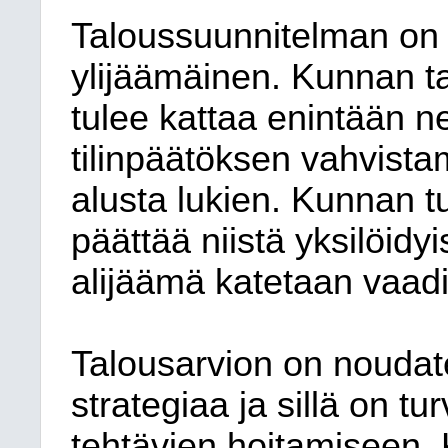
Taloussuunnitelman on 
ylijäämäinen. Kunnan t
tulee kattaa enintään n
tilinpäätöksen vahvist
alusta lukien. Kunnan 
päättää niistä yksilöidyi
alijäämä katetaan vaadit
Talousarvion on noudat
strategiaa ja sillä on t
tehtävien hoitamiseen.