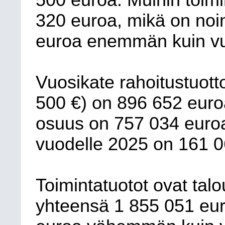
320
euroa, mikä on noi
euroa
enemmän
kuin v
Vuosikate rahoitustuotto
500
€) on
896 652
euro
osuus on
757 034
euroa
vuodelle 2025 on
161 0
Toimintatuotot ovat tal
yhteensä 1 855 051 eur