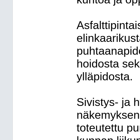
Asfalttipint
elinkaarikus
puhtaanapido
hoidosta sek
ylläpidosta.
Sivistys- ja 
näkemyksen 
toteutettu p