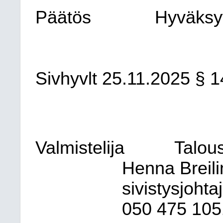
Päätös
Hyväksytt
Sivhyvlt 25.11.2025 § 
Valmistelija
Talous
Henna Breili
sivistysjohta
050
475 105