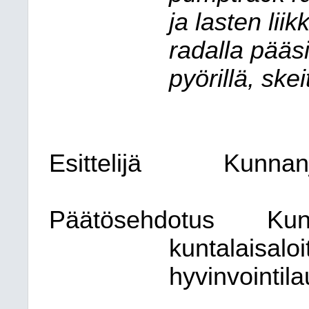
ja lasten lii
radalla pääsi
pyörillä, skei
Esittelijä
Kunnanj
Päätösehdotus
Kun
kuntalaisaloi
hyvinvointil