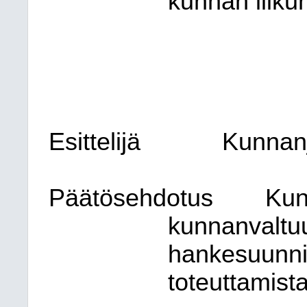
kunnan liiku
Esittelijä
Kunnanj
Päätösehdotus
Kun
kunnanvaltu
hankesuunni
toteuttamist