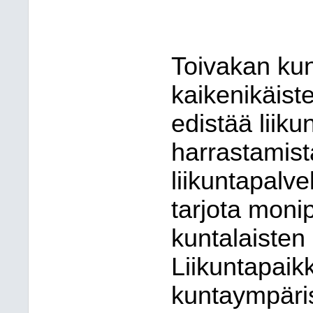
Toivakan kun
kaikenikäiste
edistää liiku
harrastamist
liikuntapalv
tarjota monip
kuntalaisten
Liikuntapaik
kuntaympäri