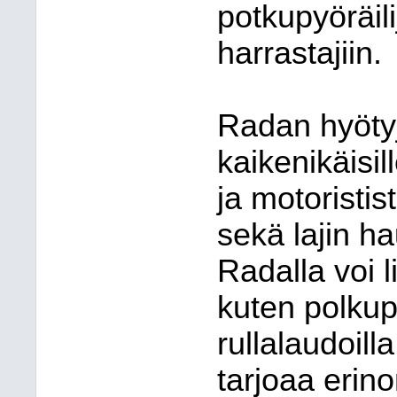
potkupyöräili
harrastajiin.
Radan hyötyj
kaikenikäisil
ja motoristis
sekä lajin h
Radalla voi l
kuten polkupy
rullalaudoilla
tarjoaa erin