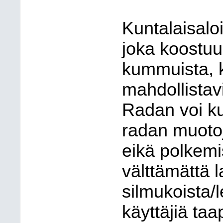
Kuntalaisaloi
joka koostuu
kummuista, k
mahdollistav
Radan voi ku
radan muoto
eikä polkemis
välttämättä 
silmukoista/l
käyttäjiä taa