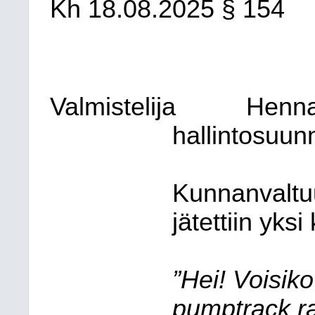
Kh 18.08.2025 § 154
Valmistelija
Henna 
hallintosuunn
Kunnanvaltu
jätettiin yksi
”Hei! Voisik
pumptrack r