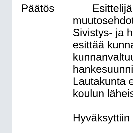
Päätös
Esitteli
muutosehdot
Sivistys- ja 
esittää kunna
kunnanvaltu
hankesuunni
Lautakunta es
koulun lähei
Hyväksyttiin 