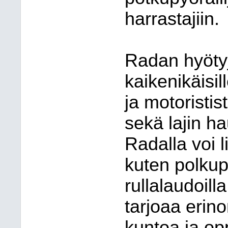
harrastajiin.
Radan hyötyj
kaikenikäisil
ja motoristis
sekä lajin h
Radalla voi l
kuten polkupy
rullalaudoilla
tarjoaa erin
kuntoa ja opp