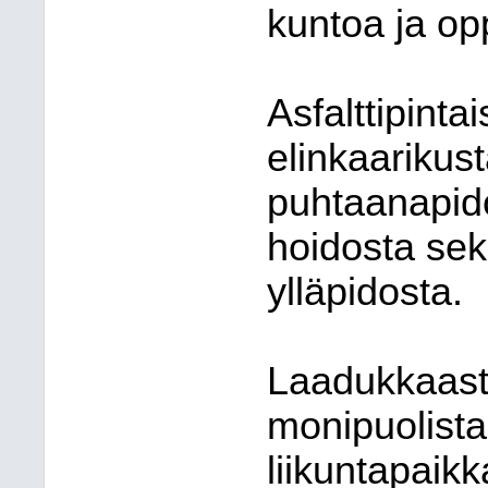
kuntoa ja opp
Asfalttipint
elinkaarikus
puhtaanapido
hoidosta sek
ylläpidosta.
Laadukkaasti
monipuolista
liikuntapaik