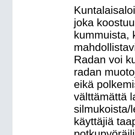
Kuntalaisaloi
joka koostuu
kummuista, k
mahdollistav
Radan voi ku
radan muoto
eikä polkemis
välttämättä 
silmukoista/l
käyttäjiä taa
potkupyöräili