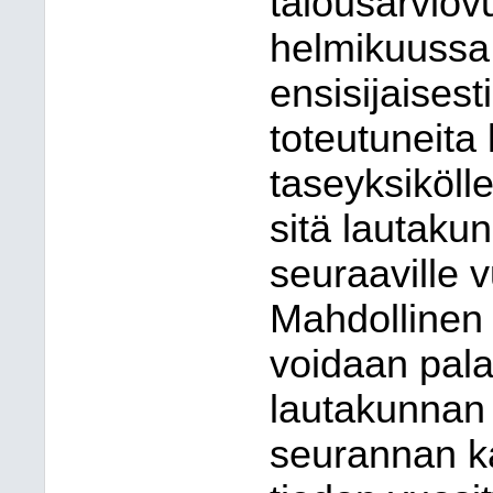
talousarvio
helmikuussa
ensisijaises
toteutuneita
taseyksiköll
sitä lautakun
seuraaville v
Mahdollinen 
voidaan pala
lautakunnan 
seurannan ka