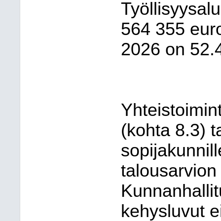
Työllisyysa
564 355 euro
2026 on 52.
Yhteistoimi
(kohta 8.3) 
sopijakunnil
talousarvion
Kunnanhallitu
kehysluvut e