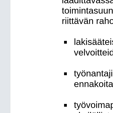
laadittavassa
toimintasuun
riittävän rah
lakisäätei
velvoittei
työnantaj
ennakoita
työvoimap