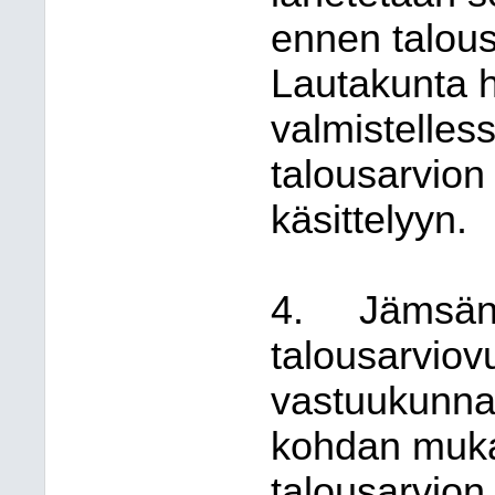
ennen talous
Lautakunta 
valmistelles
talousarvion
käsittelyyn.
4.
Jämsän 
talousarviov
vastuukunnan
kohdan muka
talousarvion