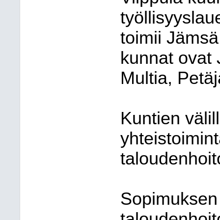
työllisyysla
toimii Jämsä
kunnat ovat 
Multia, Petäj
Kuntien välil
yhteistoimin
taloudenhoit
Sopimuksen 
taloudenhoit