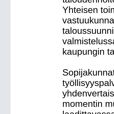
Yhteisen toi
vastuukunnan
taloussuunni
valmistelus
kaupungin ta
Sopijakunnat 
työllisyyspal
yhdenvertaise
momentin muk