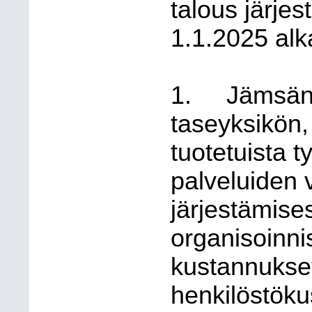
talous järjes
1.1.2025 alk
1.
Jämsän 
taseyksikön,
tuotetuista t
palveluiden vä
järjestämises
organisoinnis
kustannukset
henkilöstöku