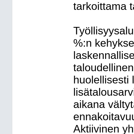
tarkoittama t
Työllisyysal
%:n kehykse
laskennallis
taloudellinen
huolellisesti 
lisätalousarv
aikana välty
ennakoitavuu
Aktiivinen y