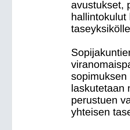
avustukset, 
hallintokulu
taseyksikölle
Sopijakuntie
viranomaispa
sopimuksen pi
laskutetaan
perustuen va
yhteisen tas