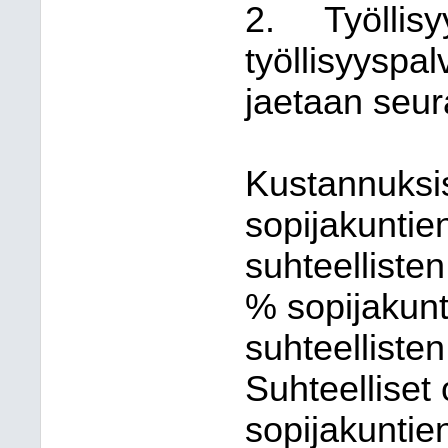
2.
Työllis
työllisyyspa
jaetaan seur
Kustannuksi
sopijakuntie
suhteelliste
% sopijakunt
suhteelliste
Suhteelliset
sopijakuntie