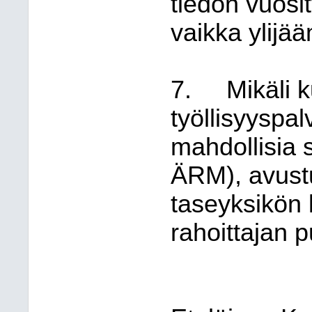
tiedon vuosi
vaikka ylijää
7.
Mikäli 
työllisyyspal
mahdollisia 
ÄRM), avustu
taseyksikön 
rahoittajan 