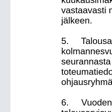
kuukausimak
vastaavasti 
jälkeen.
5.
Talousa
kolmannesvu
seurannasta 
toteumatiedo
ohjausryhmäl
6.
Vuoden 