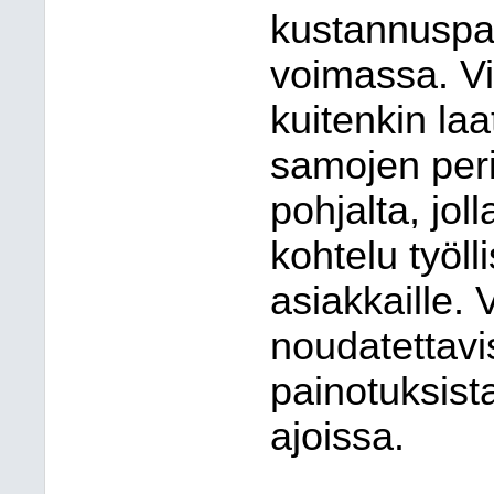
kustannuspai
voimassa. V
kuitenkin la
samojen peri
pohjalta, jol
kohtelu työl
asiakkaille.
noudatettavi
painotuksist
ajoissa.