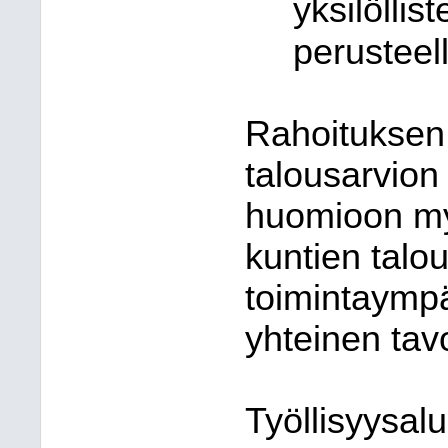
yksilöllis
perusteell
Rahoituksen 
talousarvion
huomioon my
kuntien talou
toimintaympä
yhteinen tav
Työllisyysal