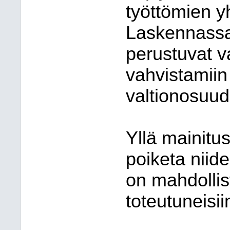
työttömien y
Laskennassa 
perustuvat v
vahvistamiin
valtionosuud
Yllä mainitu
poiketa niid
on mahdollis
toteutuneisi