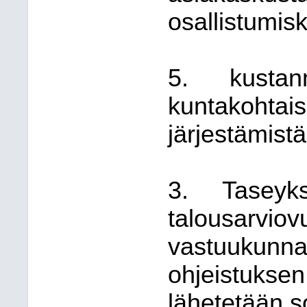
osallistumis
5.
kustan
kuntakohtais
järjestämistä
3.
Taseyks
talousarviov
vastuukunnan
ohjeistuksen
lähetetään s