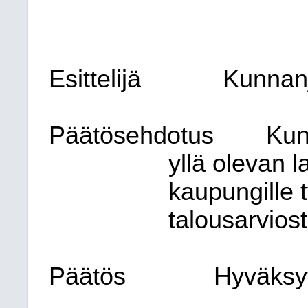
Esittelijä
Kunnanj
Päätösehdotus
Kun
yllä olevan
kaupungille 
talousarviost
Päätös
Hyväksytt