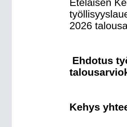
Eteläisen K
työllisyysla
2026 talousa
Ehdotus ty
talousarvio
Kehys yhte