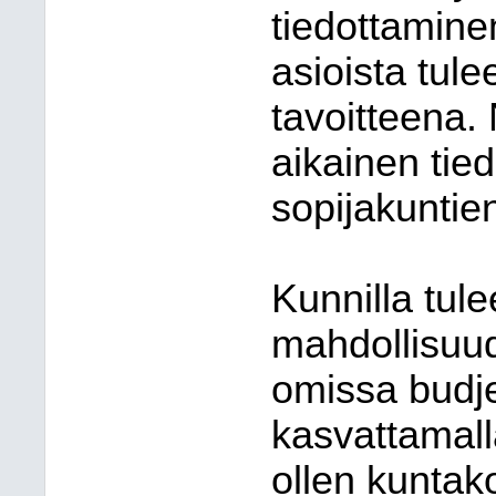
tiedottaminen
asioista tule
tavoitteena.
aikainen
tie
sopijakuntie
Kunnilla tule
mahdollisuud
omissa budje
kasvattamall
ollen kuntak