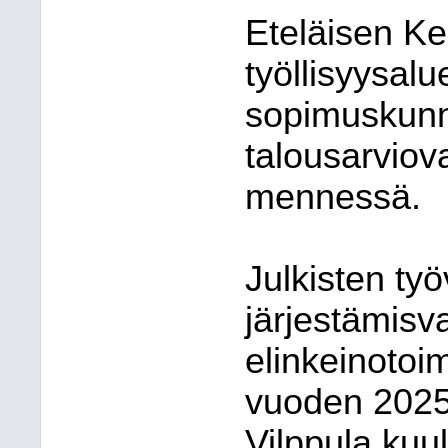
Eteläisen K
työllisyysal
sopimuskunn
talousarviov
mennessä.
Julkisten ty
järjestämisvas
elinkeinotoimi
vuoden 2025 
Vilppula ku