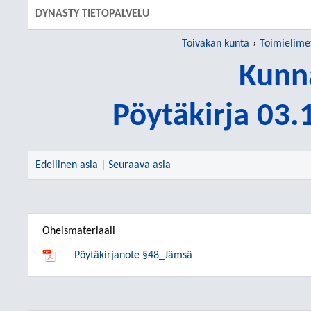
DYNASTY TIETOPALVELU
Toivakan kunta
Toimielime
Kunn
Pöytäkirja 03
Edellinen asia
|
Seuraava asia
Oheismateriaali
Pöytäkirjanote §48_Jämsä