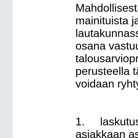
Mahdollisest
mainituista 
lautakunnass
osana vastuu
talousarviopr
perusteella 
voidaan ryht
1.
laskutu
asiakkaan as