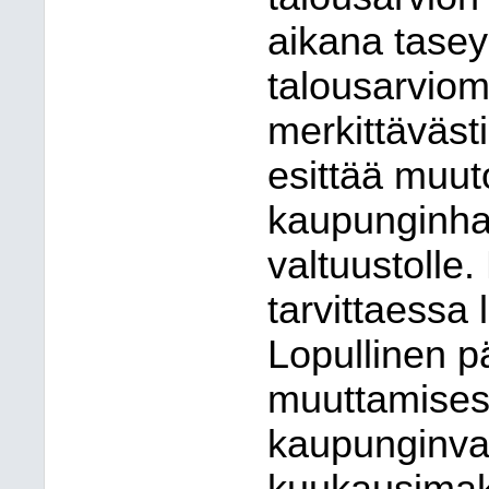
aikana tasey
talousarviom
merkittävästi
esittää muu
kaupunginhal
valtuustolle
tarvittaessa 
Lopullinen p
muuttamises
kaupunginval