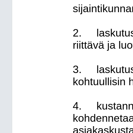
sijaintikunna
2.
laskutu
riittävä ja lu
3.
laskutu
kohtuullisin 
4.
kustann
kohdennetaa
asiakaskusta