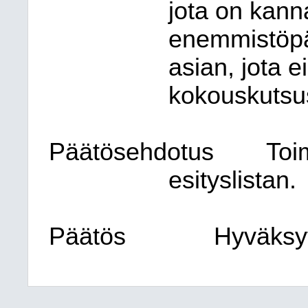
jota on kanna
enemmistöpää
asian, jota e
kokouskutsu
Päätösehdotus
Toi
esityslistan.
Päätös
Hyväksytt