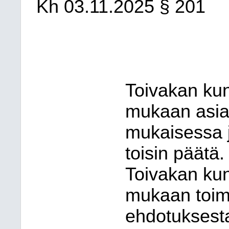
Kh
03.11.2025
§ 201
Toivakan ku
mukaan asiat
mukaisessa jä
toisin päätä.
Toivakan ku
mukaan toimie
ehdotuksesta