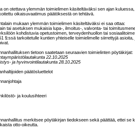
a on otettava ylemmän toimielimen käsiteltäväksi sen ajan ku
lues
sa,
koitettu oikaisuvaatimus päätöksestä on tehtävä.
talain mukaan ylemmän toimielimen käsiteltäväksi ei saa ottaa:
lain tai asetuksen mukaisia lupa-, ilmoitus-, valvonta- tai toi
mi
tus
me
ne
yksilöön kohdistuvia opetustoimen, terveydenhuollon tai sosiaalitoime
51 §:ssä tarkoitetulle kuntien yhteiselle toimielimelle siirrettyjä asioit
ivat.
nanhallituksen tietoon saatetaan seuraavien toimielinten pöytäkirjat:
taympäristölautakunta 22.10.2025
istys- ja hyvinvointilautakunta 28.10.2025
anhaltijoiden päätösluettelot
nnanjohtaja
kilöstö- ja koulusihteeri
nanhallitus merkitsee pöytäkirjan tiedokseen sekä päättää, ettei se k
aista otto-oikeutta.