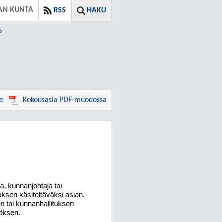
AN KUNTA
RSS
HAKU
5
e
Kokousasia PDF-muodossa
a, kun
nan
joh
ta
ja tai
uk
sen käsiteltäväksi asian,
n tai kunnanhallituksen
öksen.