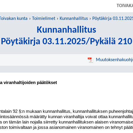
TOIVAK
Toivakan kunta
Toimielimet
Kunnanhallitus
Pöytäkirja 03.11.202
Kunnanhallitus
Pöytäkirja 03.11.2025/Pykälä 210
Muutoksenhakuohj
ja viranhaltijoiden päätökset
talain 92 §:n mukaan kunnanhallitus, kunnanhallituksen puheenjohtaj
lintosäännössä määrätty kunnan viranhaltija voivat ottaa kun
nan
hal
li
t
a on tämän lain nojalla siirretty kun
nan
hal
li
tuk
sen alaisen viranomaise
ston toi
mi
val
taan ja jossa asianomainen viranomainen on tehnyt päät