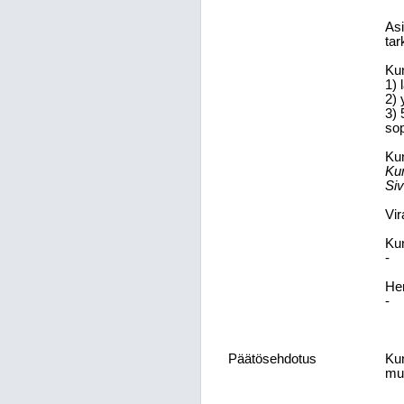
Asi
tar
Kun
1) 
2) 
3) 
sop
Kun
Kun
Siv
Vir
Ku
-
Hen
-
Päätösehdotus
Kun
muk