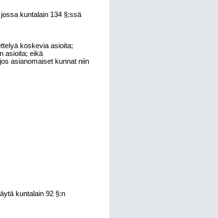
 jossa kuntalain 134 §:ssä
t
te
lyä koskevia asioita;
n asioi
ta; eikä
a, jos asianomaiset kunnat niin
äytä kuntalain 92 §:n