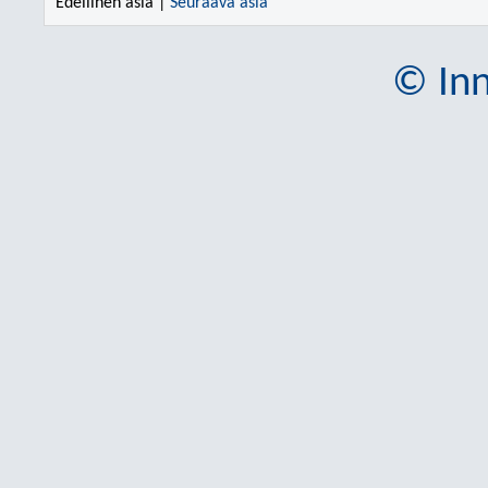
Edellinen asia |
Seuraava asia
© Inn