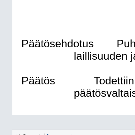
Päätösehdotus
Puh
laillisuuden 
Päätös
Todettiin
päätösvaltai