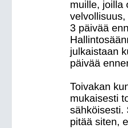
muille, joill
velvollisuus,
3 päivää en
Hallintosään
julkaistaan 
päivää enne
Toivakan ku
mukaisesti t
sähköisesti.
pitää siten, e