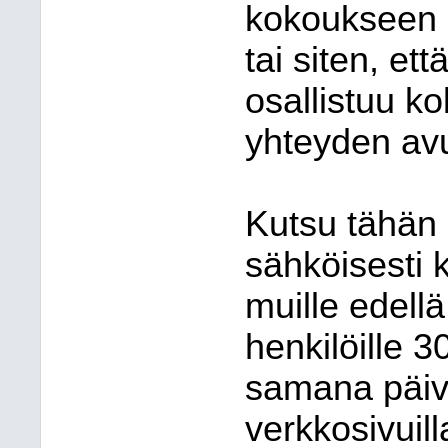
kokoukseen 
tai siten, ett
osallistuu k
yhteyden avu
Kutsu tähän 
sähköisesti
muille edellä
henkilöille
3
samana päivä
verkkosivuill