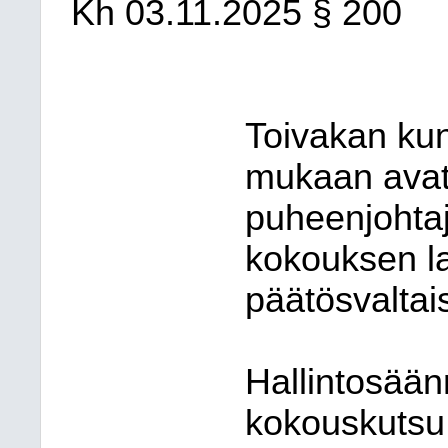
Kh
03.11.2025
§ 200
Toivakan ku
mukaan avat
puheenjohtaj
kokouksen la
päätösvaltai
Hallintosää
kokouskutsu 