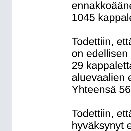
ennakkoääne
1045 kappale
Todettiin, et
on edellisen
29 kappalett
aluevaalien 
Yhteensä 56 
Todettiin, e
hyväksynyt 