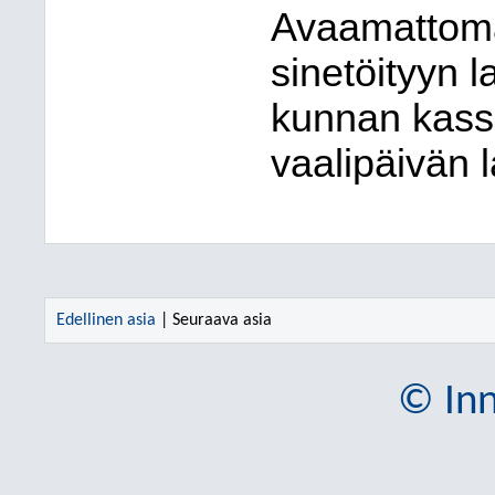
Avaamattomat
sinetöityyn l
kunnan kass
vaalipäivän 
Edellinen asia
| Seuraava asia
© Inn