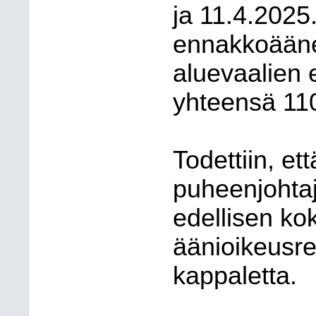
ja 11.4.2025
ennakkoäänes
aluevaalien 
yhteensä 110
Todettiin, e
puheenjohtaj
edellisen ko
äänioikeusre
kappaletta.