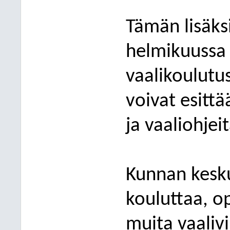
T
ä
m
ä
n lis
ä
ks
helmikuussa
vaalikoulutus
voivat esitt
ä
ja
vaaliohjei
Kunnan kesku
kouluttaa, o
muita vaaliv