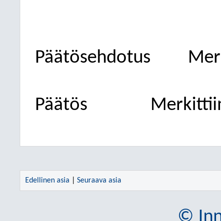
Päätösehdotus
Merk
Päätös
Merkittii
Edellinen asia
|
Seuraava asia
© Inn