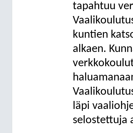
tapahtuu
ve
Vaalikoulutu
kuntien
kats
alkaen
. Kunn
verkkokoulu
haluamanaan
Vaalikoulutu
l
ä
pi vaaliohj
selostettuja 