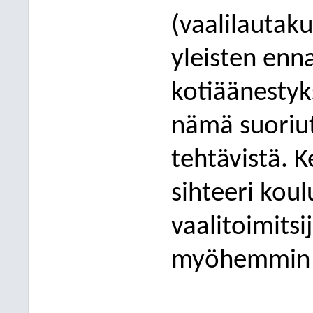
(vaalilautak
yleisten
enn
koti
ää
nestyks
n
ä
m
ä
suoriu
teht
ä
vist
ä
. 
sihteeri koul
vaalitoimitsi
my
ö
hemmin 