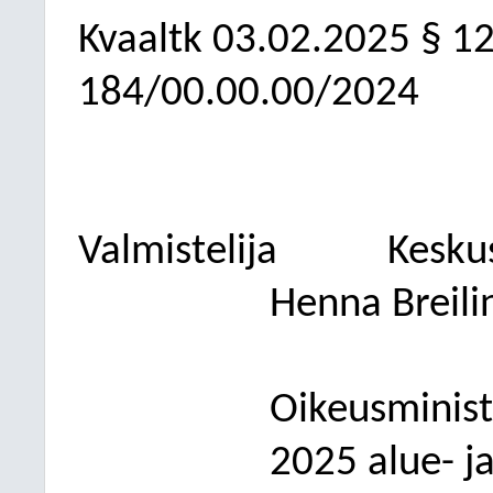
Kvaaltk
03.02.2025
§ 1
184/00.00.00/2024
Valmistelija
Kesku
Henna Breili
Oikeusminist
202
5 alue- j