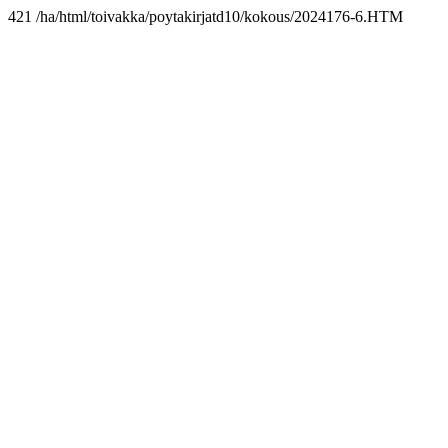
421 /ha/html/toivakka/poytakirjatd10/kokous/2024176-6.HTM