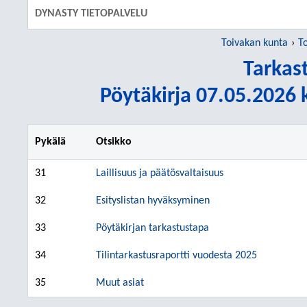
DYNASTY TIETOPALVELU
Toivakan kunta
T
Tarkas
Pöytäkirja 07.05.2026 k
Pykälä
Otsikko
31
Laillisuus ja päätösvaltaisuus
32
Esityslistan hyväksyminen
33
Pöytäkirjan tarkastustapa
34
Tilintarkastusraportti vuodesta 2025
35
Muut asiat