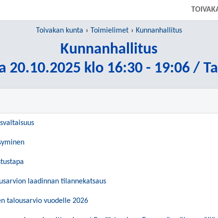
TOIVAK
Toivakan kunta
Toimielimet
Kunnanhallitus
Kunnanhallitus
a 20.10.2025 klo 16:30 - 19:06 / T
ösvaltaisuus
ksyminen
stustapa
sarvion laadinnan tilannekatsaus
en talousarvio vuodelle 2026