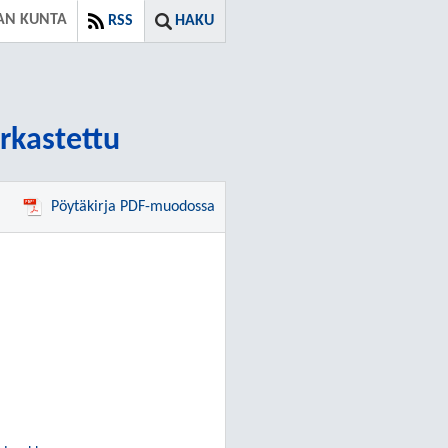
AN KUNTA
RSS
HAKU
arkastettu
Pöytäkirja PDF-muodossa