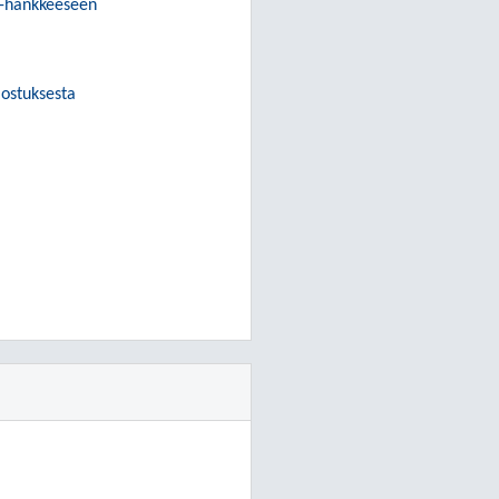
 -hankkeeseen
lostuksesta