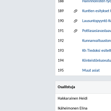
188
Hallinnollisten 
189
Kuntien esitykset
190
Lausuntopyyntö Ke
191
Potilasasiavastaav
192
Kunnanvaltuuston
193
Kh Tiedoksi esitet
194
Kiinteistönluovut
195
Muut asiat
Osallistuja
Hakkarainen Heidi
Ikäheimonen Elina