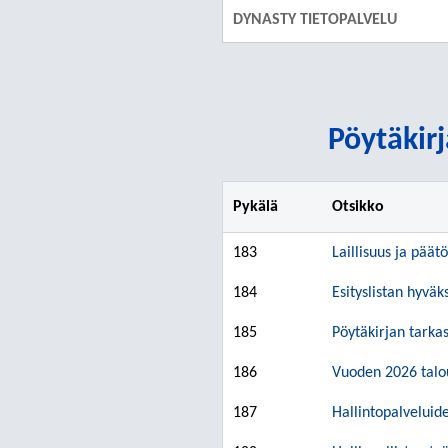
DYNASTY TIETOPALVELU
Pöytäkirj
Pykälä
Otsikko
183
Laillisuus ja päät
184
Esityslistan hyvä
185
Pöytäkirjan tarka
186
Vuoden 2026 talou
187
Hallintopalveluid