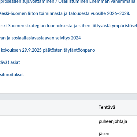
työprosessien sujuvoittaminen / Osallistuminen Enemmän vähemmällä
 Keski-Suomen liiton toiminnasta ja taloudesta vuosille 2026–2028.
ski-Suomen strategian luonnoksesta ja siihen liittyvästä ympäristöse
an ja sosiaaliasiavastaavan selvitys 2024
 kokouksen 29.9.2025 päätösten täytäntöönpano
tävät asiat
usilmoitukset
Tehtävä
puheenjohtaja
jäsen