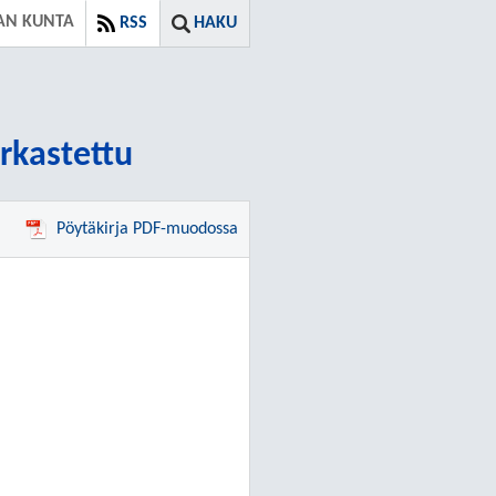
AN KUNTA
RSS
HAKU
arkastettu
Pöytäkirja PDF-muodossa