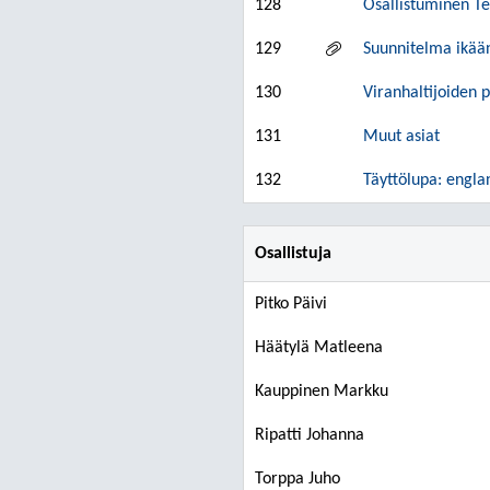
128
Osallistuminen Te
129
Suunnitelma ikää
130
Viranhaltijoiden 
131
Muut asiat
132
Täyttölupa: englan
Osallistuja
Pitko Päivi
Häätylä Matleena
Kauppinen Markku
Ripatti Johanna
Torppa Juho