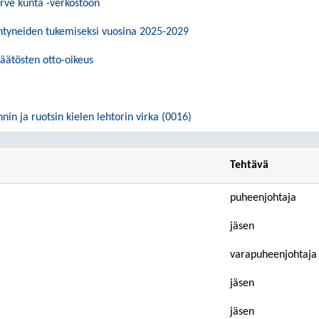
rve kunta -verkostoon
ntyneiden tukemiseksi vuosina 2025-2029
päätösten otto-oikeus
nin ja ruotsin kielen lehtorin virka (0016)
Tehtävä
puheenjohtaja
jäsen
varapuheenjohtaja
jäsen
jäsen