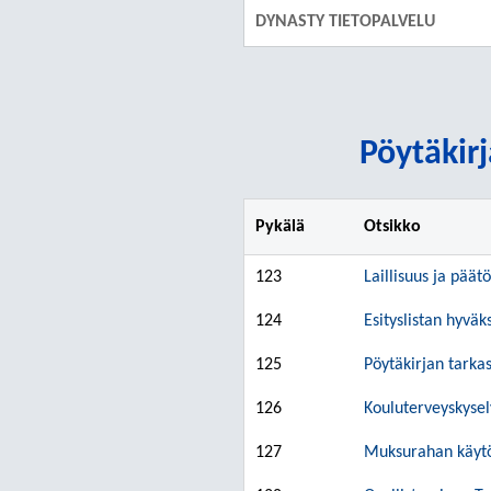
DYNASTY TIETOPALVELU
Pöytäkirj
Pykälä
Otsikko
123
Laillisuus ja päät
124
Esityslistan hyvä
125
Pöytäkirjan tarka
126
Kouluterveyskysel
127
Muksurahan käytön